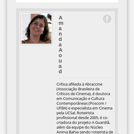
A
m
a
n
d
a
A
o
u
a
d
Crítica afiliada à Abraccine
(Associação Brasileira de
Críticos de Cinema), é doutora
em Comunicação e Cultura
Contemporâneas (Poscom /
UFBA) e especialista em Cinema
pela UCSal. Roteirista
profissional desde 2005, é co-
criadora do projeto A Guardiã,
além da equipe do Núcleo
Anima Bahia sendo roteirista de