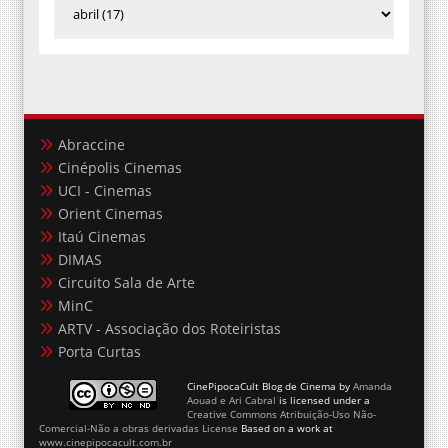
Abraccine
Cinépolis Cinemas
UCI - Cinemas
Orient Cinemas
Itaú Cinemas
DIMAS
Circuito Sala de Arte
MinC
ARTV - Associação dos Roteiristas
Porta Curtas
CinePipocaCult Blog de Cinema
by
Amanda
Aouad e Ari Cabral
is licensed under a
Creative Commons Atribuição-Uso Não-
Comercial-Não a obras derivadas License
Based on a work at
www.cinepipocacult.com.br