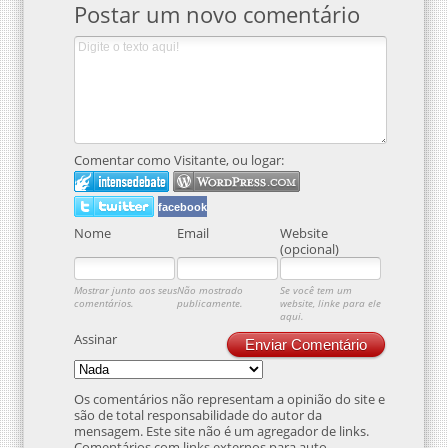
Postar um novo comentário
Comentar como Visitante, ou logar:
facebook
Nome
Email
Website
(opcional)
Mostrar junto aos seus
Não mostrado
Se você tem um
comentários.
publicamente.
website, linke para ele
aqui.
Assinar
Enviar Comentário
Os comentários não representam a opinião do site e
são de total responsabilidade do autor da
mensagem. Este site não é um agregador de links.
Comentários com links externos para auto-