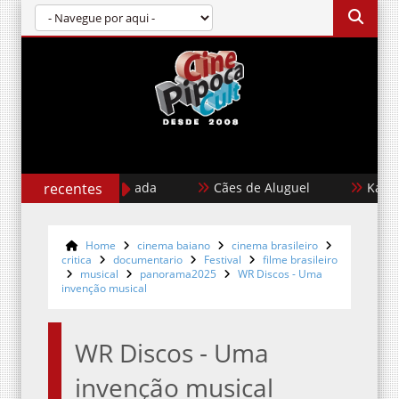
Garota Dourada
recentes
Cães de Aluguel
Karate Ki
Home
cinema baiano
cinema brasileiro
critica
documentario
Festival
filme brasileiro
musical
panorama2025
WR Discos - Uma
invenção musical
WR Discos - Uma
invenção musical