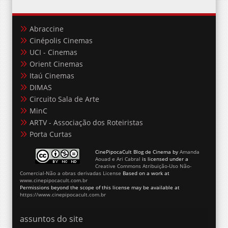
Abraccine
Cinépolis Cinemas
UCI - Cinemas
Orient Cinemas
Itaú Cinemas
DIMAS
Circuito Sala de Arte
MinC
ARTV - Associação dos Roteiristas
Porta Curtas
CinePipocaCult Blog de Cinema
by
Amanda
Aouad e Ari Cabral
is licensed under a
Creative Commons Atribuição-Uso Não-
Comercial-Não a obras derivadas License
Based on a work at
www.cinepipocacult.com.br
Permissions beyond the scope of this license may be available at
https://www.cinepipocacult.com.br
assuntos do site