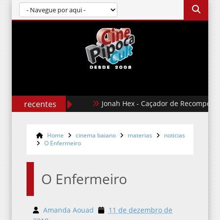
recentes
Jonah Hex - Caçador de Recompensas
Home
cinema baiano
materias
noticias
O Enfermeiro
O Enfermeiro
Amanda Aouad
11 de dezembro de