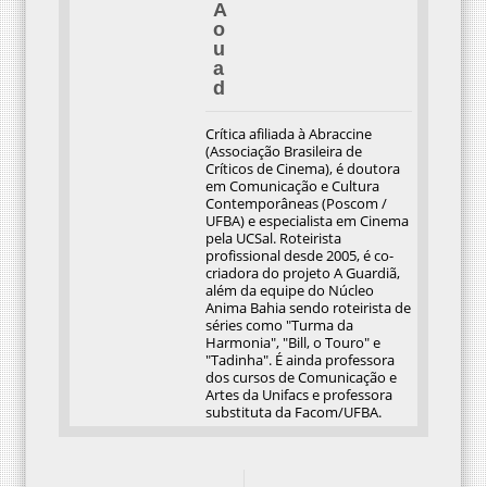
A
o
u
a
d
Crítica afiliada à Abraccine
(Associação Brasileira de
Críticos de Cinema), é doutora
em Comunicação e Cultura
Contemporâneas (Poscom /
UFBA) e especialista em Cinema
pela UCSal. Roteirista
profissional desde 2005, é co-
criadora do projeto A Guardiã,
além da equipe do Núcleo
Anima Bahia sendo roteirista de
séries como "Turma da
Harmonia", "Bill, o Touro" e
"Tadinha". É ainda professora
dos cursos de Comunicação e
Artes da Unifacs e professora
substituta da Facom/UFBA.