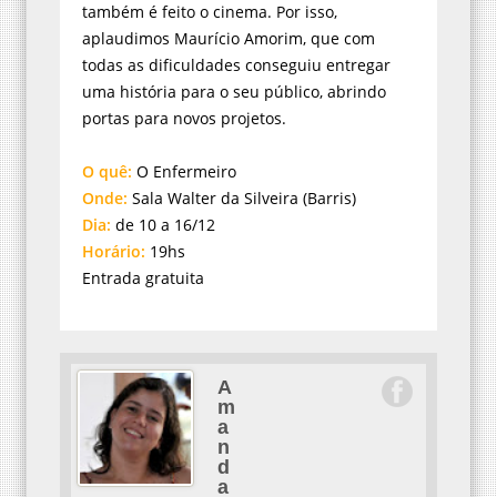
também é feito o cinema. Por isso,
aplaudimos Maurício Amorim, que com
todas as dificuldades conseguiu entregar
uma história para o seu público, abrindo
portas para novos projetos.
O quê:
O Enfermeiro
Onde:
Sala Walter da Silveira (Barris)
Dia:
de 10 a 16/12
Horário:
19hs
Entrada gratuita
A
m
a
n
d
a