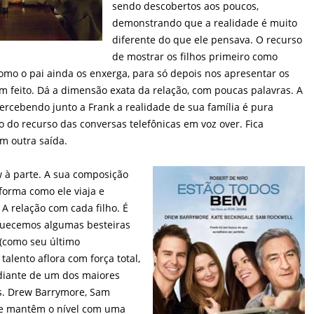
sendo descobertos aos poucos,
demonstrando que a realidade é muito
diferente do que ele pensava. O recurso
de mostrar os filhos primeiro como
 como o pai ainda os enxerga, para só depois nos apresentar os
m feito. Dá a dimensão exata da relação, com poucas palavras. A
ercebendo junto a Frank a realidade de sua família é pura
o do recurso das conversas telefônicas em voz over. Fica
m outra saída.
 à parte. A sua composição
 forma como ele viaja e
A relação com cada filho. É
quecemos algumas besteiras
 (como seu último
alento aflora com força total,
 diante de um dos maiores
s. Drew Barrymore, Sam
le mantêm o nível com uma