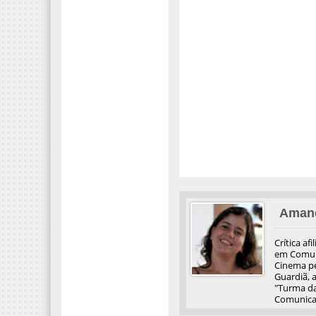
Aman
Crítica af
em Comuni
Cinema pel
Guardiã, 
"Turma da
Comunicaç