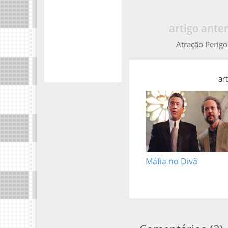
artigo anter
Atração Perigo
ar
Máfia no Divã
Comentários
(
2
)