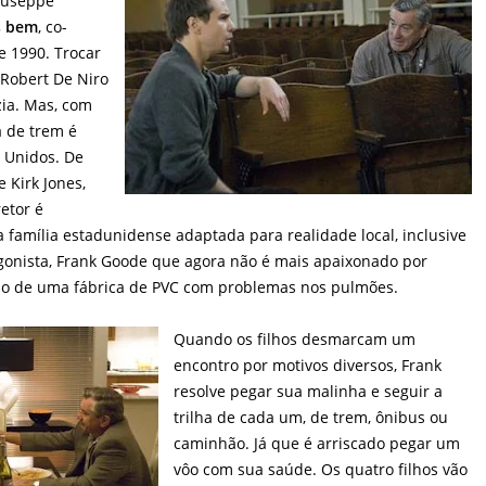
Giuseppe
s bem
, co-
e 1990. Trocar
 Robert De Niro
zia. Mas, com
a de trem é
 Unidos. De
 Kirk Jones,
etor é
a família estadunidense adaptada para realidade local, inclusive
gonista, Frank Goode que agora não é mais apaixonado por
o de uma fábrica de PVC com problemas nos pulmões.
Quando os filhos desmarcam um
encontro por motivos diversos, Frank
resolve pegar sua malinha e seguir a
trilha de cada um, de trem, ônibus ou
caminhão. Já que é arriscado pegar um
vôo com sua saúde. Os quatro filhos vão