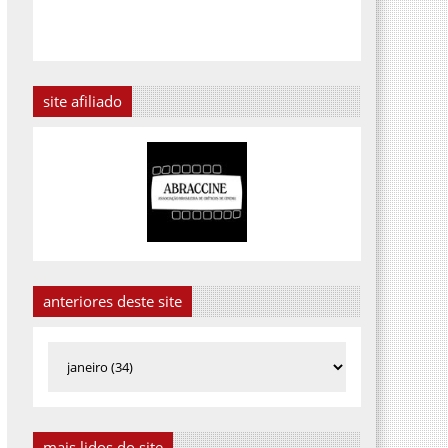
site afiliado
anteriores deste site
mais lidos do site