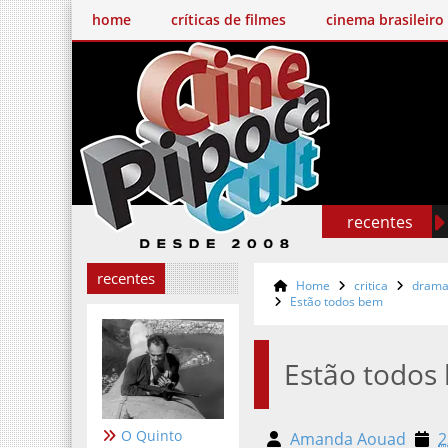
home
críticas de filmes
cinema brasileiro
recentes
recentes
Home
critica
dram
Estão todos bem
Estão todos
O Quinto
Amanda Aouad
23