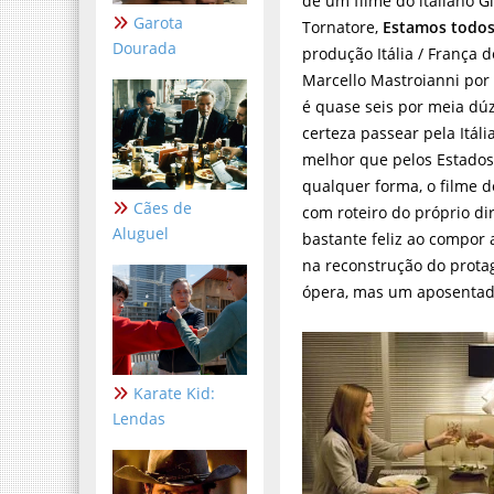
de um filme do italiano 
Garota
Tornatore,
Estamos todo
Dourada
produção Itália / França d
Marcello Mastroianni por
é quase seis por meia dú
certeza passear pela Itáli
melhor que pelos Estados
qualquer forma, o filme de
Cães de
com roteiro do próprio dir
Aluguel
bastante feliz ao compor 
na reconstrução do prota
ópera, mas um aposentad
Karate Kid:
Lendas