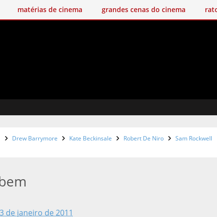
matérias de cinema
grandes cenas do cinema
rat
a
Drew Barrymore
Kate Beckinsale
Robert De Niro
Sam Rockwell
 bem
 de janeiro de 2011