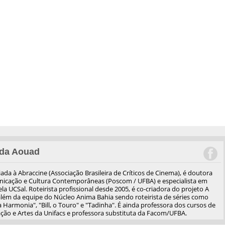
da Aouad
iliada à Abraccine (Associação Brasileira de Críticos de Cinema), é doutora
cação e Cultura Contemporâneas (Poscom / UFBA) e especialista em
a UCSal. Roteirista profissional desde 2005, é co-criadora do projeto A
além da equipe do Núcleo Anima Bahia sendo roteirista de séries como
 Harmonia", "Bill, o Touro" e "Tadinha". É ainda professora dos cursos de
ão e Artes da Unifacs e professora substituta da Facom/UFBA.