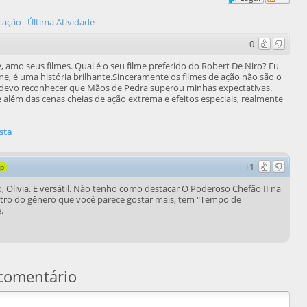
icação
Última Atividade
0
, amo seus filmes. Qual é o seu filme preferido do Robert De Niro? Eu
, é uma história brilhante.Sinceramente os filmes de ação não são o
 devo reconhecer que Mãos de Pedra superou minhas expectativas.
e além das cenas cheias de ação extrema e efeitos especiais, realmente
sta
+1
8p
Olivia. E versátil. Não tenho como destacar O Poderoso Chefão II na
entro do gênero que você parece gostar mais, tem "Tempo de
.
comentário