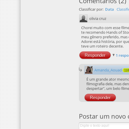
Classificar por:
Data
Classif
olivia cruz
Chorei muito com esse filme
te recomendo Hands of Stone
meu gênero preferido, mas
Adorei está história, por qu
teve um roteiro decente.
Responder
1 respo
Amanda_Aouad
11
É um grande ator mesmo, 
filmografia dele, mas d
despertar", um belo filme
Responder
Postar um novo 