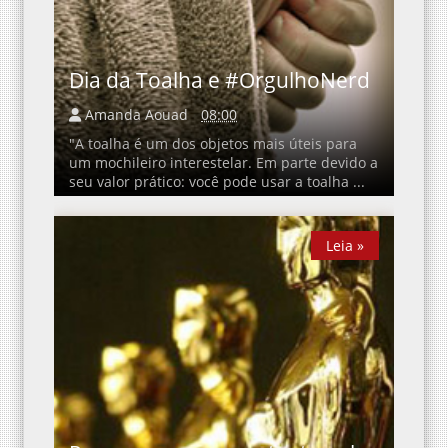
Dia da Toalha e #OrgulhoNerd
Amanda Aouad
08:00
"A toalha é um dos objetos mais úteis para
um mochileiro interestelar. Em parte devido a
seu valor prático: você pode usar a toalha ...
Leia »
Leia »