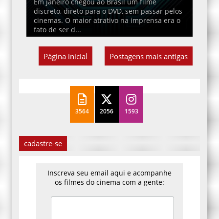
Em janeiro chegou ao Brasil um filme
discreto, direto para o DVD, sem passar pelos
cinemas. O maior atrativo na imprensa era o
fato de ser d...
Página inicial
Postagens mais antigas
3564
2056
1593
cadastre-se
Inscreva seu email aqui e acompanhe
os filmes do cinema com a gente: