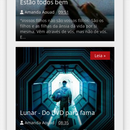
Estão todos bem
Amanda Aouad
09:51
"Vossos filhos não são vossos filhos. São os
filhos e as filhas da ânsia da vida por si
mesma. Vêm através de vós, mas não de vós.
E...
Leia »
Leia »
Lunar - Do DVD para fama
Amanda Aouad
08:35