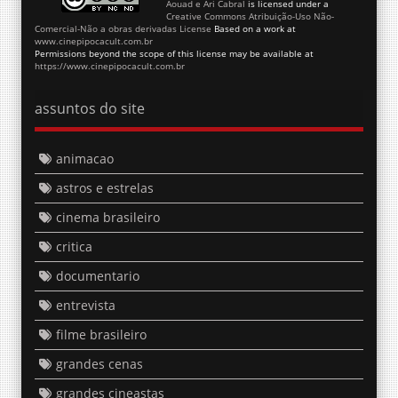
Aouad e Ari Cabral
is licensed under a
Creative Commons Atribuição-Uso Não-
Comercial-Não a obras derivadas License
Based on a work at
www.cinepipocacult.com.br
Permissions beyond the scope of this license may be available at
https://www.cinepipocacult.com.br
assuntos do site
animacao
astros e estrelas
cinema brasileiro
critica
documentario
entrevista
filme brasileiro
grandes cenas
grandes cineastas