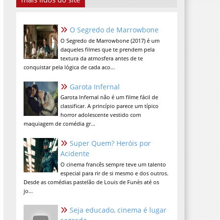
O Segredo de Marrowbone
O Segredo de Marrowbone (2017) é um
daqueles filmes que te prendem pela
textura da atmosfera antes de te
conquistar pela lógica de cada aco...
Garota Infernal
Garota Infernal não é um filme fácil de
classificar. A princípio parece um típico
horror adolescente vestido com
maquiagem de comédia gr...
Super Quem? Heróis por
Acidente
O cinema francês sempre teve um talento
especial para rir de si mesmo e dos outros.
Desde as comédias pastelão de Louis de Funès até os
jo...
Seja educado, cinema é lugar