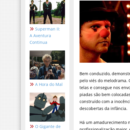
Superman II:
A Aventura
Continua
Bem conduzido, demonstr
pelo viés do melodrama.
A Hora do Mal
telas e consegue nos env
piadas são bem colocadas,
construído com a inocênci
descobertas da infância.
Há um amadurecimento no 
O Gigante de
profissionalização maior,