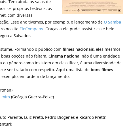
país. Tem ainda as salas de
vos, os próprios festivais, os
rnet, com diversas
zação. Esse ano tivemos, por exemplo, o lançamento de
O Samba
iro no site
EloCompany
. Graças a ele pude, assistir esse belo
egou a Salvador.
ostume. Formando o público com
filmes nacionais
, eles mesmos
e boas opções não faltam.
Cinema nacional
não é uma entidade
a ou gênero como insistem em classificar, é uma diversidade de
ce ser tratado com respeito. Aqui uma lista de
bons filmes
m exemplo, em ordem de lançamento.
rtman)
m mim
(Geórgia Guerra-Peixe)
uto Parente, Luiz Pretti, Pedro Diógenes e Ricardo Pretti)
enturi)