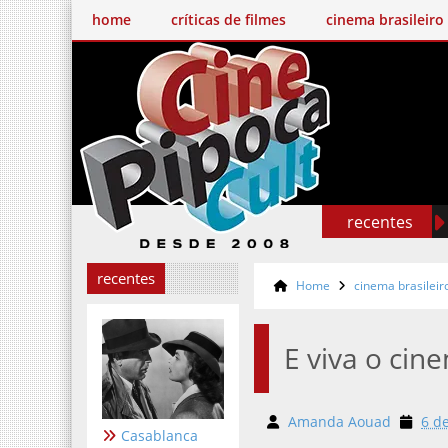
home
críticas de filmes
cinema brasileiro
recentes
recentes
Home
cinema brasileir
E viva o cin
Amanda Aouad
6 d
Casablanca