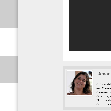
Aman
Crítica af
em Comuni
Cinema pel
Guardiã, 
"Turma da
Comunicaç