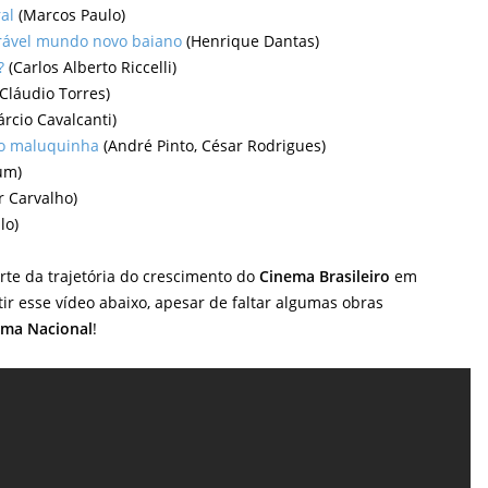
al
(Marcos Paulo)
irável mundo novo baiano
(Henrique Dantas)
?
(Carlos Alberto Riccelli)
Cláudio Torres)
rcio Cavalcanti)
o maluquinha
(André Pinto, César Rodrigues)
um)
r Carvalho)
lo)
e da trajetória do crescimento do
Cinema Brasileiro
em
tir esse vídeo abaixo, apesar de faltar algumas obras
ema Nacional
!