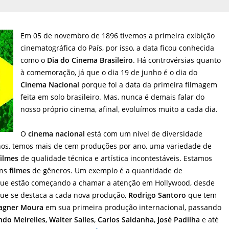
Em 05 de novembro de 1896 tivemos a primeira exibição
cinematográfica do País, por isso, a data ficou conhecida
como o
Dia do Cinema Brasileiro
. Há controvérsias quanto
à comemoração, já que o dia 19 de junho é o dia do
Cinema Nacional
porque foi a data da primeira filmagem
feita em solo brasileiro. Mas, nunca é demais falar do
nosso próprio cinema, afinal, evoluímos muito a cada dia.
O
cinema nacional
está com um nível de diversidade
nos, temos mais de cem produções por ano, uma variedade de
filmes
de qualidade técnica e artística incontestáveis. Estamos
ons
filmes
de gêneros. Um exemplo é a quantidade de
s que estão começando a chamar a atenção em Hollywood, desde
ue se destaca a cada nova produção,
Rodrigo Santoro
que tem
agner Moura
em sua primeira produção internacional, passando
ndo Meirelles
,
Walter Salles
,
Carlos Saldanha
,
José Padilha
e até