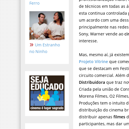
Ferro
de técnicos em todas as 
esta continua controlada
um acordo com uma dessas 
principalmente nas rede
Sony, Warner vende ao
c
interesse.
Um Estranho
no Ninho
Mas, mesmo aí, já existem
Projeto Vitrine
que começo
que se destacam em Festi
circuito comercial. Além 
Distribuidora
que traz no
Criada pela união de Cons
Morena Filmes, O2 Filmes,
Produções tem o intuito 
distribuição do cinema bra
distribuir apenas
filmes
d
participantes, mas dar um