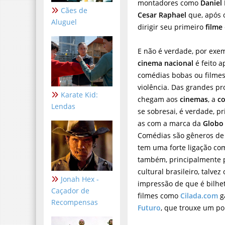
montadores como
Daniel
Cães de
Cesar Raphael
que, após 
Aluguel
dirigir seu primeiro
filme
E não é verdade, por exe
cinema nacional
é feito 
comédias bobas ou filmes
violência. Das grandes p
Karate Kid:
chegam aos
cinemas
, a
c
Lendas
se sobresai, é verdade, p
as com a marca da
Globo
Comédias são gêneros de 
tem uma forte ligação com
também, principalmente 
cultural brasileiro, talve
Jonah Hex -
impressão de que é bilhe
Caçador de
filmes como
Cilada.com
g
Recompensas
Futuro
, que trouxe um p