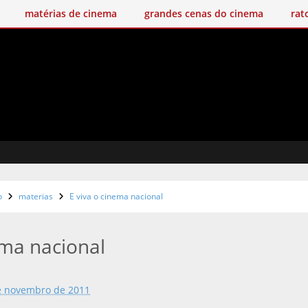
matérias de cinema
grandes cenas do cinema
rat
o
materias
E viva o cinema nacional
ema nacional
e novembro de 2011