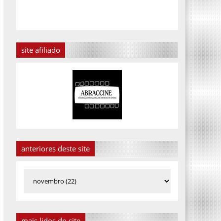
site afiliado
anteriores deste site
mais lidos do site