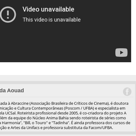
da Aouad
iliada à Abraccine (Associação Brasileira de Críticos de Cinema), é doutora
cação e Cultura Contemporâneas (Poscom / UFBA) e especialista em
a UCSal. Roteirista profissional desde 2005, é co-criadora do projeto A
além da equipe do Núcleo Anima Bahia sendo roteirista de séries como
 Harmonia", "Bill, o Touro" e "Tadinha". É ainda professora dos cursos de
ão e Artes da Unifacs e professora substituta da Facom/UFBA.