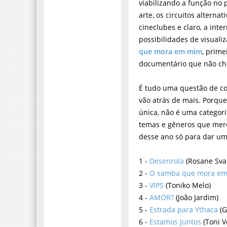
viabilizando a função no 
arte, os circuitos alternati
cineclubes e claro, a inte
possibilidades de visuali
que mora em mim
, prime
documentário que não ch
É tudo uma questão de c
vão atrás de mais. Porqu
única, não é uma categori
temas e gêneros que mere
desse ano só para dar u
1 -
Desenrola
(Rosane Sva
2 -
O samba que mora e
3 -
VIPS
(Toniko Melo)
4 -
AMOR?
(João Jardim)
5 -
Estrada para Ythaca
(G
6 -
Estamos Juntos
(Toni V