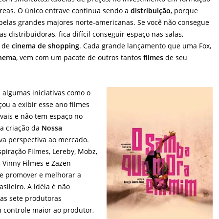
áreas. O único entrave continua sendo a
distribuição
, porque
 pelas grandes majores norte-americanas. Se você não consegue
distribuidoras, fica difícil conseguir espaço nas salas,
s de
cinema de shopping
. Cada grande lançamento que uma Fox,
inema
, vem com um pacote de outros tantos
filmes
de seu
 algumas iniciativas como o
u a exibir esse ano filmes
vais e não tem espaço no
da criação da
Nossa
va perspectiva ao mercado.
piração Filmes, Lereby, Mobz,
 Vinny Filmes e Zazen
de promover e melhorar a
sileiro. A idéia é não
as sete produtoras
 controle maior ao produtor,