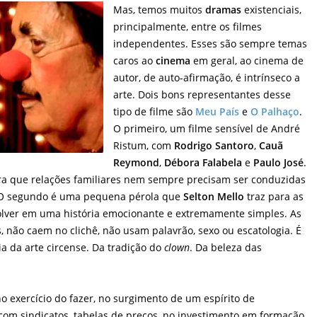
Mas, temos muitos
dramas
existenciais,
principalmente, entre os filmes
independentes. Esses são sempre temas
caros ao
cinema
em geral, ao cinema de
autor, de auto-afirmação, é intrínseco a
arte. Dois bons representantes desse
tipo de filme são
Meu País
e
O Palhaço
.
O primeiro, um filme sensível de André
Ristum, com
Rodrigo Santoro
,
Cauã
Reymond
,
Débora Falabela
e
Paulo José
.
a que relações familiares nem sempre precisam ser conduzidas
 O segundo é uma pequena pérola que
Selton Mello
traz para as
olver em uma história emocionante e extremamente simples. As
 não caem no clichê, não usam palavrão, sexo ou escatologia. É
a da arte circense. Da tradição do
clown
. Da beleza das
exercício do fazer, no surgimento de um espírito de
 com sindicatos, tabelas de preços, no investimento em formação