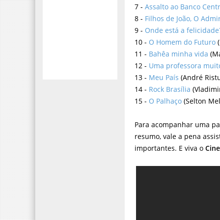
7 -
Assalto ao Banco Centr
8 -
Filhos de João, O Adm
9 -
Onde está a felicidade
10 -
O Homem do Futuro
(
11 -
Bahêa minha vida
(Má
12 -
Uma professora muit
13 -
Meu País
(André Rist
14 -
Rock Brasília
(Vladimi
15 -
O Palhaço
(Selton Mel
Para acompanhar uma part
resumo, vale a pena assis
importantes. E viva o
Cin