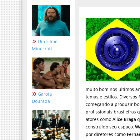
Um Filme
Minecraft
muito bom nos últimos a
Garota
temas e estilos. Diversos
Dourada
começando a produzir b
profissionais brasileiro
atores como
Alice Braga
q
construído seu espaço,
W
por diretores como
Ferna