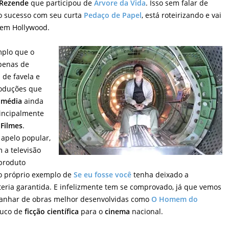
 Rezende
que participou de
Árvore da Vida
. Isso sem falar de
o sucesso com seu curta
Pedaço de Papel
, está roteirizando e vai
em Hollywood.
mplo que o
apenas de
 de favela e
roduções que
omédia
ainda
rincipalmente
 Filmes
.
apelo popular,
 a televisão
produto
z o próprio exemplo de
Se eu fosse você
tenha deixado a
teria garantida. E infelizmente tem se comprovado, já que vemos
anhar de obras melhor desenvolvidas como
O Homem do
ouco de
ficção científica
para o
cinema
nacional.