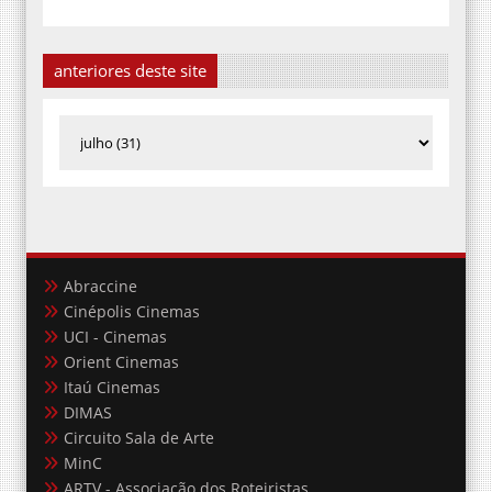
anteriores deste site
Abraccine
Cinépolis Cinemas
UCI - Cinemas
Orient Cinemas
Itaú Cinemas
DIMAS
Circuito Sala de Arte
MinC
ARTV - Associação dos Roteiristas