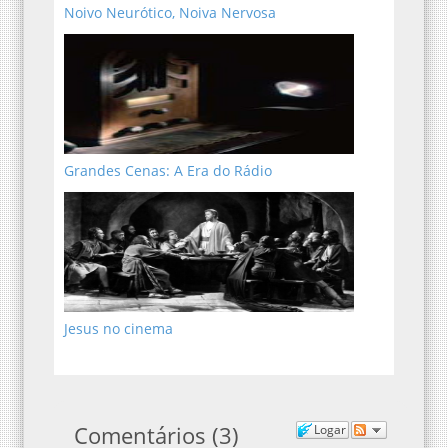
Noivo Neurótico, Noiva Nervosa
Grandes Cenas: A Era do Rádio
Jesus no cinema
Comentários
(
3
)
Logar