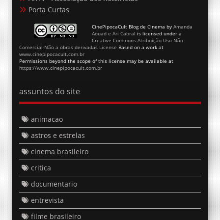
Porta Curtas
CinePipocaCult Blog de Cinema
by
Amanda
Aouad e Ari Cabral
is licensed under a
Creative Commons Atribuição-Uso Não-
Comercial-Não a obras derivadas License
Based on a work at
www.cinepipocacult.com.br
Permissions beyond the scope of this license may be available at
https://www.cinepipocacult.com.br
assuntos do site
animacao
astros e estrelas
cinema brasileiro
critica
documentario
entrevista
filme brasileiro