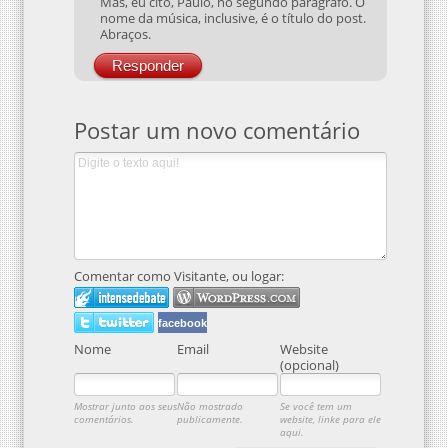
Mas, eu cito, Paulo, no segundo parágrafo. O
nome da música, inclusive, é o título do post.
Abraços.
Responder
Postar um novo comentário
Comentar como Visitante, ou logar:
facebook
Nome
Email
Website
(opcional)
Mostrar junto aos seus
Não mostrado
Se você tem um
comentários.
publicamente.
website, linke para ele
aqui.