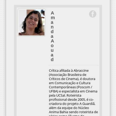
A
m
a
n
d
a
A
o
u
a
d
Crítica afiliada à Abraccine
(Associação Brasileira de
Críticos de Cinema), é doutora
em Comunicação e Cultura
Contemporâneas (Poscom /
UFBA) e especialista em Cinema
pela UCSal. Roteirista
profissional desde 2005, é co-
criadora do projeto A Guardiã,
além da equipe do Núcleo
Anima Bahia sendo roteirista de