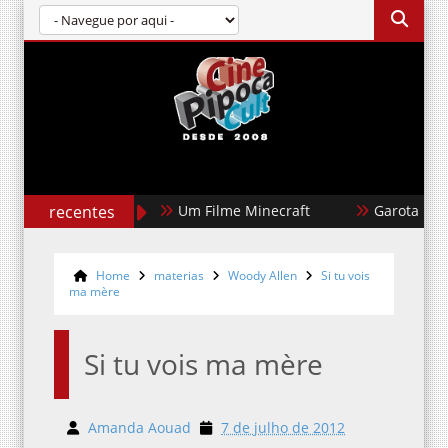
recentes
Um Filme Minecraft
Garota Dourad
Home
materias
Woody Allen
Si tu vois
ma mère
Si tu vois ma mère
Amanda Aouad
7 de julho de 2012