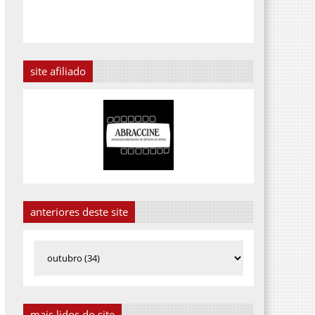
site afiliado
anteriores deste site
mais lidos do site