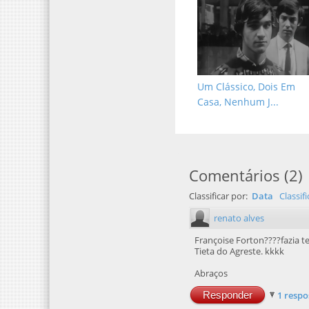
Um Clássico, Dois Em
Casa, Nenhum J...
Comentários
(
2
)
Classificar por:
Data
Classif
renato alves
Françoise Forton????fazia 
Tieta do Agreste. kkkk
Abraços
Responder
1 respo