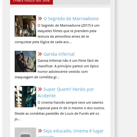
O Segredo de Marrowbone
O Segredo de Marrowbone (2017) é um
daqueles filmes que te prendem pela
textura da atmosfera antes de te
conquistar pela lógica de cada aco...
Garota Infernal
Garota Infernal não é um filme fácil de
classificar. A princípio parece um típico
horror adolescente vestido com
maquiagem de comédia gr...
Super Quem? Heróis por
Acidente
O cinema francês sempre teve um talento
especial para rir de si mesmo e dos outros.
Desde as comédias pastelão de Louis de Funès até os
jo...
Seja educado, cinema é lugar