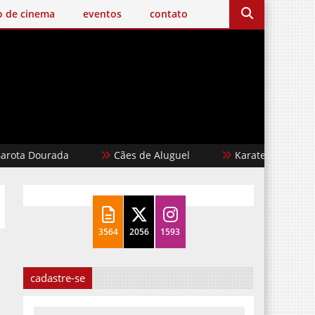
o de cinema
eventos
contato
ourada
Cães de Aluguel
Karate Kid: Lendas
3564
2056
1593
cadastre-se