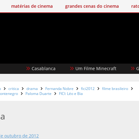
matérias de cinema
grandes cenas do cinema
rat
Casablanca
Um Filme Minecraft
Garota D
o
critica
drama
Fernanda Nobre
fici2012
filme brasileiro
ontenegro
Paloma Duarte
FICI: Léo e Bia
ia
de outubro de 2012