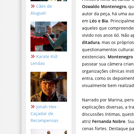
Cães de
Oswaldo Montenegro
, q
Aluguel
autor da peça, há uma au
em
Léo e Bia
. Principalm
aqueles que compreend
vivido nos anos 60. Não 
ditadura
, mas os próprio
questionamentos culturai
Karate Kid:
existenciais.
Montenegro
Lendas
passear sua câmera cria
organizações cênicas ins
entra, como os depoimento
visualmente bem realizad
Narrado por Marina, pe
Jonah Hex -
explicações diversas, a t
Caçador de
discussões íntimas, quest
Recompensas
atriz
Fernanda Nobre
. Su
cenas fortes. Destaque p