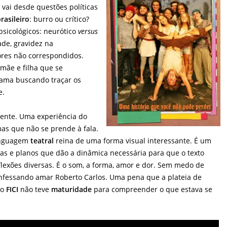
vai desde questões políticas
rasileiro
: burro ou crítico?
sicológicos: neurótico
versus
ade, gravidez na
ores não correspondidos.
 mãe e filha que se
rama buscando traçar os
e.
ente. Uma experiência do
as que não se prende à fala.
inguagem
teatral
reina de uma forma visual interessante. É um
as e planos que dão a dinâmica necessária para que o texto
flexões diversas. É o som, a forma, amor e dor. Sem medo de
fessando amar Roberto Carlos. Uma pena que a plateia de
no
FICI
não teve
maturidade
para compreender o que estava se