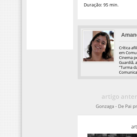
Duração: 95 min.
Aman
Crítica af
em Comuni
Cinema pel
Guardiã, 
"Turma da
Comunicaç
artigo anter
Gonzaga - De Pai pr
ar