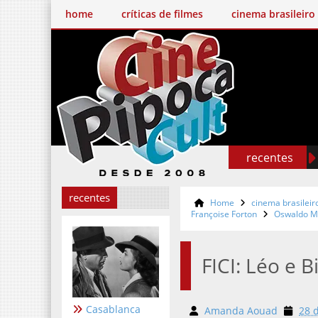
home
críticas de filmes
cinema brasileiro
recentes
recentes
Home
cinema brasileir
Françoise Forton
Oswaldo M
FICI: Léo e B
Casablanca
Amanda Aouad
28 