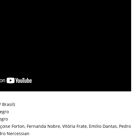
 Brasil)
egro
egro
oise Forton, Fernanda Nobre, Vitória Frate, Emilio Dantas, Pedro
dro Nercessian