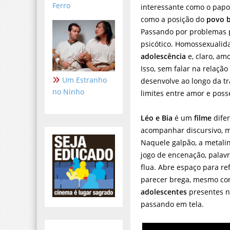
Ferro
interessante como o papo 
como a posição do
povo b
Passando por problemas p
psicótico. Homossexualid
adolescência
e, claro, am
Isso, sem falar na relação
Um Estranho
desenvolve ao longo da t
no Ninho
limites entre amor e poss
Léo e Bia
é um
filme
difer
acompanhar discursivo, m
Naquele galpão, a metal
jogo de encenação, palavr
flua. Abre espaço para re
parecer brega, mesmo con
adolescentes
presentes 
passando em tela.