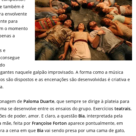
ue também é
ra envolvente
ente para
em o momento
apenas a
s
s e
consegue
ndo
tigantes naquele galpão improvisado. A forma como a música
s são dispostos e as encenações são desenvolvidas é criativa e
a.
rsonagem de
Paloma Duarte
, que sempre se dirige à plateia para
rama se desenvolve entre os ensaios do grupo. Exercícios
teatrais
,
ões de poder, amor. E claro, a questão
Bia
, interpretada pela
a mãe, feita por
Françoise Forton
aparece pontualmente, em
ara a cena em que
Bia
vai sendo presa por uma cama de gato,