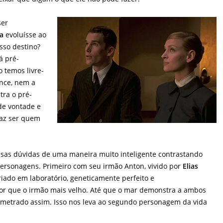
ser
ia
evoluísse ao
sso destino?
á pré-
o temos livre-
ance, nem a
tra o pré-
de vontade e
faz ser quem
ssas dúvidas de uma maneira muito inteligente contrastando
personagens. Primeiro com seu irmão Anton, vivido por
Elias
criado em laboratório, geneticamente perfeito e
r que o irmão mais velho. Até que o mar demonstra a ambos
metrado assim. Isso nos leva ao segundo personagem da vida