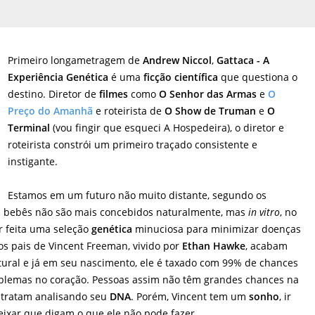
Primeiro longametragem de
Andrew Niccol
,
Gattaca - A
Experiência Genética
é uma
ficção científica
que questiona o
destino. Diretor de
filmes
como
O Senhor das Armas
e
O
Preço do Amanhã
e roteirista de
O Show de Truman
e
O
Terminal
(vou fingir que esqueci A Hospedeira), o diretor e
roteirista constrói um primeiro traçado consistente e
instigante.
Estamos em um futuro não muito distante, segundo os
s bebês não são mais concebidos naturalmente, mas
in vitro
, no
r feita uma seleção
genética
minuciosa para minimizar doenças
 os pais de Vincent Freeman, vivido por
Ethan Hawke
, acabam
ural e já em seu nascimento, ele é taxado com 99% de chances
blemas no coração. Pessoas assim não têm grandes chances na
ntratam analisando seu
DNA
. Porém, Vincent tem um
sonho
, ir
eixar que digam o que ele não pode fazer.