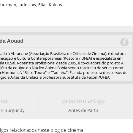
urman, Jude Law, Elias Koteas
da Aouad
iliada à Abraccine (Associação Brasileira de Críticos de Cinema), é doutora
cação e Cultura Contemporâneas (Poscom / UFBA) e especialista em
a UCSal. Roteirista profissional desde 2005, é co-criadora do projeto A
além da equipe do Núcleo Anima Bahia sendo roteirista de séries como
 Harmonia", "Bill, o Touro" e "Tadinha". É ainda professora dos cursos de
ão e Artes da Unifacs e professora substituta da Facom/UFBA.
ior
próximo artigo
on Burgundy
Antes de Partir
tigos relacionados neste blog de cinema