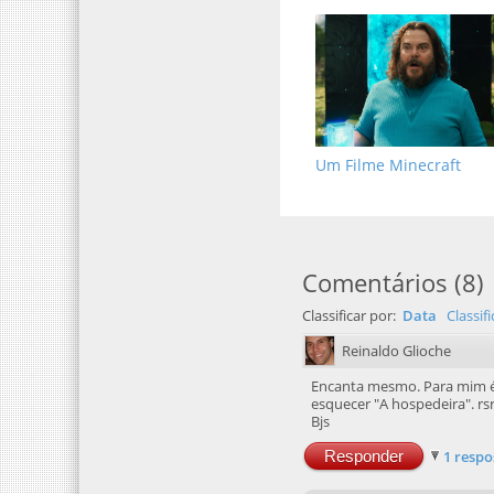
Um Filme Minecraft
Comentários
(
8
)
Classificar por:
Data
Classif
Reinaldo Glioche
Encanta mesmo. Para mim é 
esquecer "A hospedeira". rs
Bjs
Responder
1 respo