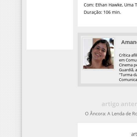
Com: Ethan Hawke, Uma Th
Duração: 106 min.
Aman
Crítica af
em Comuni
Cinema pel
Guardiã, 
"Turma da
Comunicaç
artigo anter
O Âncora: A Lenda de R
ar