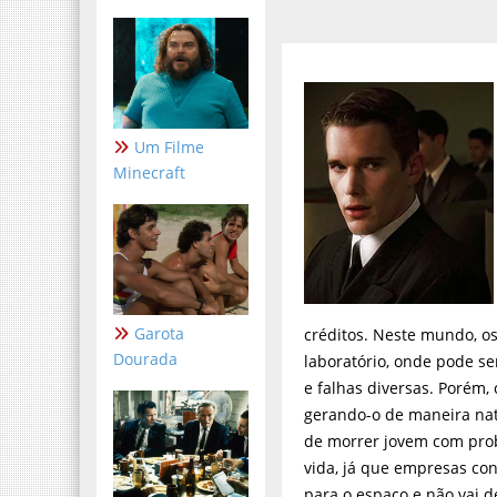
Um Filme
Minecraft
Garota
créditos. Neste mundo, o
Dourada
laboratório, onde pode se
e falhas diversas. Porém,
gerando-o de maneira nat
de morrer jovem com pro
vida, já que empresas co
para o espaço e não vai d