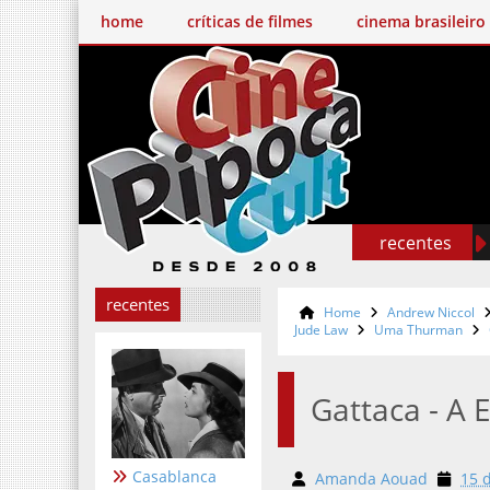
home
críticas de filmes
cinema brasileiro
recentes
recentes
Home
Andrew Niccol
Jude Law
Uma Thurman
Gattaca - A 
Casablanca
Amanda Aouad
15 