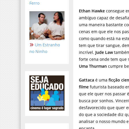
Ferro
Ethan Hawke
consegue e
ambíguo capaz de desafia
uma maneira bastante con
cenas em que ele nos pas
como quando está na este
Um Estranho
tem que tirar sangue, de
no Ninho
incrível.
Jude Law
também
forte cena onde tem que s
Uma Thurman
cumpre bem
Gattaca
é uma
ficção cien
filme
futurista baseado em
que ele quer nos passar
busca por sonhos. Vince
desfavorecido que quer e
do que a sociedade diz q
analisar o nosso mundo
encanta.