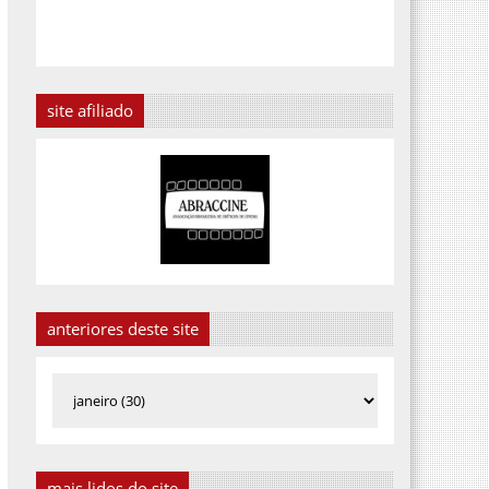
site afiliado
anteriores deste site
mais lidos do site