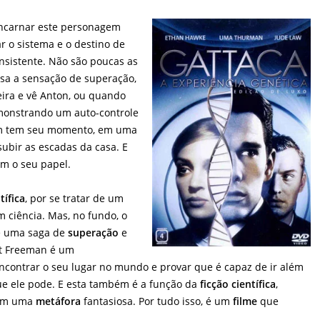
ncarnar este personagem
r o sistema e o destino de
sistente. Não são poucas as
sa a sensação de superação,
ira e vê Anton, ou quando
monstrando um auto-controle
 tem seu momento, em uma
ubir as escadas da casa. E
 o seu papel.
tífica
, por se tratar de um
 ciência. Mas, no fundo, o
 é uma saga de
superação
e
nt Freeman é um
ncontrar o seu lugar no mundo e provar que é capaz de ir além
ue ele pode. E esta também é a função da
ficção científica
,
 em uma
metáfora
fantasiosa. Por tudo isso, é um
filme
que