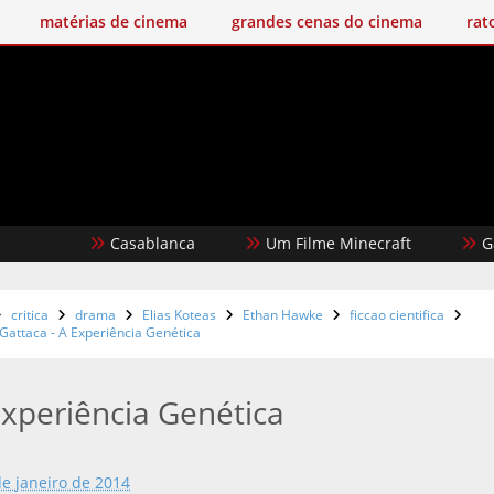
matérias de cinema
grandes cenas do cinema
rat
Casablanca
Um Filme Minecraft
Garota D
critica
drama
Elias Koteas
Ethan Hawke
ficcao cientifica
Gattaca - A Experiência Genética
Experiência Genética
de janeiro de 2014