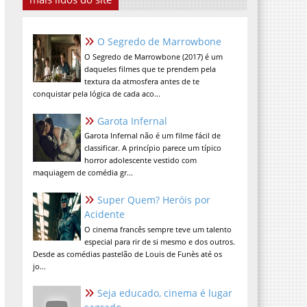
O Segredo de Marrowbone
O Segredo de Marrowbone (2017) é um
daqueles filmes que te prendem pela
textura da atmosfera antes de te
conquistar pela lógica de cada aco...
Garota Infernal
Garota Infernal não é um filme fácil de
classificar. A princípio parece um típico
horror adolescente vestido com
maquiagem de comédia gr...
Super Quem? Heróis por
Acidente
O cinema francês sempre teve um talento
especial para rir de si mesmo e dos outros.
Desde as comédias pastelão de Louis de Funès até os
jo...
Seja educado, cinema é lugar