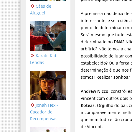
Cães de
Aluguel
A premissa não deixa de 
interessante, e se a
ciênc
ponto de determinar o no
Será mesmo que tudo est
determinado no
DNA
? Nã
arbítrio? Não temos a ch
Karate Kid:
possibilidade de lutar con
Lendas
estabelecido? Ou a força 
determinação é que nos 
somos? Realizar
sonhos
?
Andrew Niccol
constrói e
Vincent com outros dois 
Jonah Hex -
Koteas
. Orgulho do pai, 
Caçador de
incomparavelmente melho
Recompensas
que nem tudo é tão crono
de Vincent.