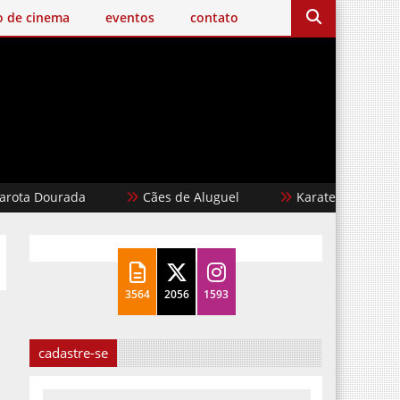
o de cinema
eventos
contato
ourada
Cães de Aluguel
Karate Kid: Lendas
3564
2056
1593
cadastre-se