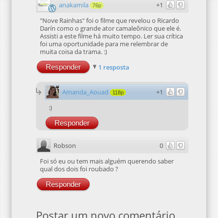
anakamila
+1
76p
"Nove Rainhas" foi o filme que revelou o Ricardo
Darín como o grande ator camaleônico que ele é.
Assisti a este filme há muito tempo. Ler sua crítica
foi uma oportunidade para me relembrar de
muita coisa da trama. :)
Responder
1 resposta
Amanda_Aouad
+1
118p
:)
Responder
Robson
0
Foi só eu ou tem mais alguém querendo saber
qual dos dois foi roubado ?
Responder
Postar um novo comentário