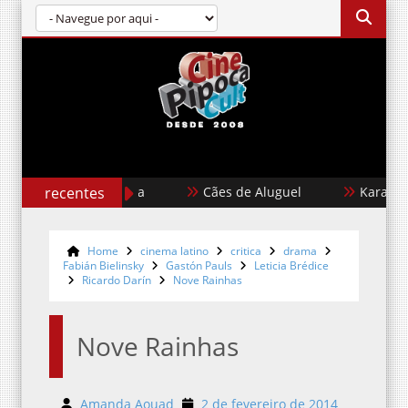
recentes
Cães de Aluguel
Karate Kid: L
Home
cinema latino
critica
drama
Fabián Bielinsky
Gastón Pauls
Leticia Brédice
Ricardo Darín
Nove Rainhas
Nove Rainhas
Amanda Aouad
2 de fevereiro de 2014