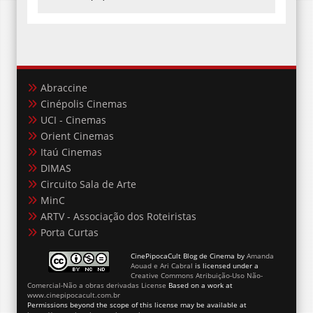
Abraccine
Cinépolis Cinemas
UCI - Cinemas
Orient Cinemas
Itaú Cinemas
DIMAS
Circuito Sala de Arte
MinC
ARTV - Associação dos Roteiristas
Porta Curtas
CinePipocaCult Blog de Cinema
by
Amanda
Aouad e Ari Cabral
is licensed under a
Creative Commons Atribuição-Uso Não-
Comercial-Não a obras derivadas License
Based on a work at
www.cinepipocacult.com.br
Permissions beyond the scope of this license may be available at