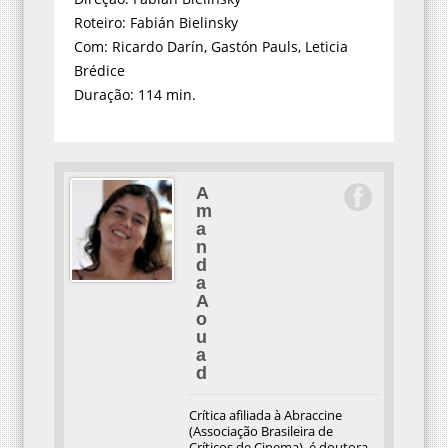
Roteiro: Fabián Bielinsky
Com: Ricardo Darín, Gastón Pauls, Leticia
Brédice
Duração: 114 min.
A
m
a
n
d
a
A
o
u
a
d
Crítica afiliada à Abraccine
(Associação Brasileira de
Críticos de Cinema), é doutora