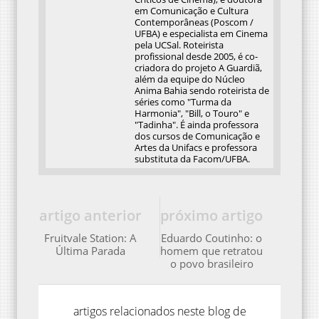
em Comunicação e Cultura
Contemporâneas (Poscom /
UFBA) e especialista em Cinema
pela UCSal. Roteirista
profissional desde 2005, é co-
criadora do projeto A Guardiã,
além da equipe do Núcleo
Anima Bahia sendo roteirista de
séries como "Turma da
Harmonia", "Bill, o Touro" e
"Tadinha". É ainda professora
dos cursos de Comunicação e
Artes da Unifacs e professora
substituta da Facom/UFBA.
artigo anterior
próximo artigo
Fruitvale Station: A
Eduardo Coutinho: o
Última Parada
homem que retratou
o povo brasileiro
artigos relacionados neste blog de