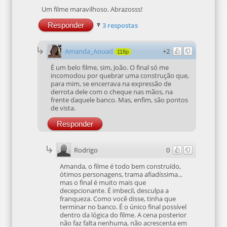
Um filme maravilhoso. Abrazosss!
Responder
3 respostas
Amanda_Aouad
+2
118p
É um belo filme, sim, João. O final só me
incomodou por quebrar uma construção que,
para mim, se encerrava na expressão de
derrota dele com o cheque nas mãos, na
frente daquele banco. Mas, enfim, são pontos
de vista.
Responder
Rodrigo
0
Amanda, o filme é todo bem construído,
ótimos personagens, trama afiadíssima...
mas o final é muito mais que
decepcionante. É imbecil, desculpa a
franqueza. Como você disse, tinha que
terminar no banco. É o único final possível
dentro da lógica do filme. A cena posterior
não faz falta nenhuma, não acrescenta em