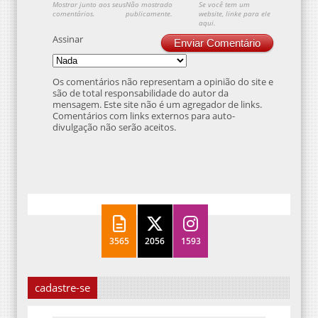
Mostrar junto aos seus
Não mostrado
Se você tem um
comentários.
publicamente.
website, linke para ele
aqui.
Assinar
Enviar Comentário
Os comentários não representam a opinião do site e
são de total responsabilidade do autor da
mensagem. Este site não é um agregador de links.
Comentários com links externos para auto-
divulgação não serão aceitos.
3565
2056
1593
cadastre-se