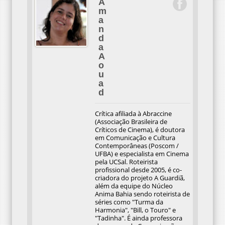
A
m
a
n
d
a
A
o
u
a
d
Crítica afiliada à Abraccine
(Associação Brasileira de
Críticos de Cinema), é doutora
em Comunicação e Cultura
Contemporâneas (Poscom /
UFBA) e especialista em Cinema
pela UCSal. Roteirista
profissional desde 2005, é co-
criadora do projeto A Guardiã,
além da equipe do Núcleo
Anima Bahia sendo roteirista de
séries como "Turma da
Harmonia", "Bill, o Touro" e
"Tadinha". É ainda professora