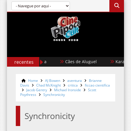
recentes
Cães de Aluguel
Karate Kid: L
Home
AJ Bowen
aventura
Brianne
Davis
Chad McKnight
critica
ficcao cientifica
Jacob Gentry
Michael Ironside
Scott
Poythress
Synchronicity
Synchronicity