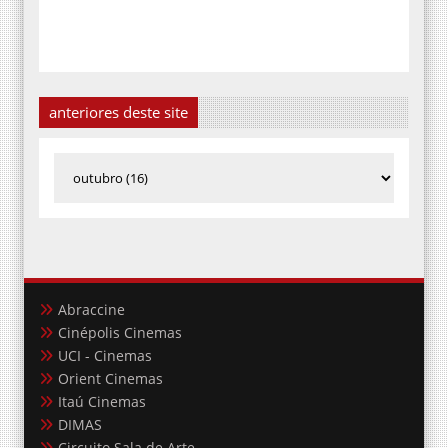
anteriores deste site
Abraccine
Cinépolis Cinemas
UCI - Cinemas
Orient Cinemas
Itaú Cinemas
DIMAS
Circuito Sala de Arte