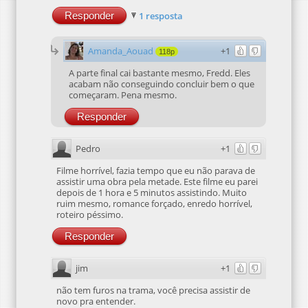
Responder
1 resposta
Amanda_Aouad
+1
118p
A parte final cai bastante mesmo, Fredd. Eles
acabam não conseguindo concluir bem o que
começaram. Pena mesmo.
Responder
Pedro
+1
Filme horrível, fazia tempo que eu não parava de
assistir uma obra pela metade. Este filme eu parei
depois de 1 hora e 5 minutos assistindo. Muito
ruim mesmo, romance forçado, enredo horrível,
roteiro péssimo.
Responder
jim
+1
não tem furos na trama, você precisa assistir de
novo pra entender.