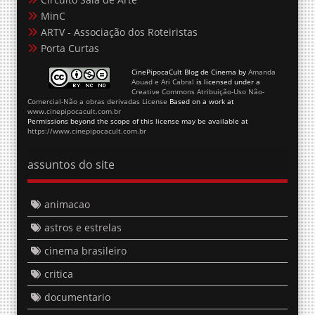
MinC
ARTV - Associação dos Roteiristas
Porta Curtas
CinePipocaCult Blog de Cinema
by
Amanda
Aouad e Ari Cabral
is licensed under a
Creative Commons Atribuição-Uso Não-
Comercial-Não a obras derivadas License
Based on a work at
www.cinepipocacult.com.br
Permissions beyond the scope of this license may be available at
https://www.cinepipocacult.com.br
assuntos do site
animacao
astros e estrelas
cinema brasileiro
critica
documentario