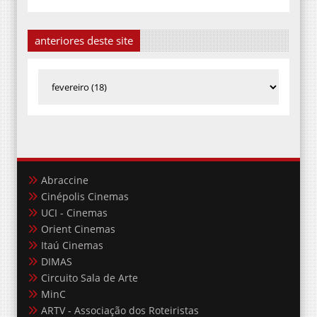
anteriores deste site
Abraccine
Cinépolis Cinemas
UCI - Cinemas
Orient Cinemas
Itaú Cinemas
DIMAS
Circuito Sala de Arte
MinC
ARTV - Associação dos Roteiristas
Porta Curtas