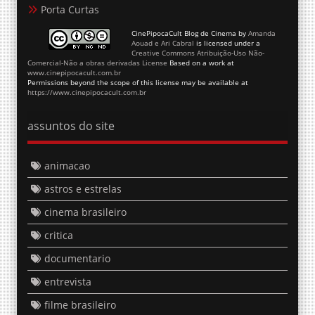
CinePipocaCult Blog de Cinema
by
Amanda
Aouad e Ari Cabral
is licensed under a
Creative Commons Atribuição-Uso Não-
Comercial-Não a obras derivadas License
Based on a work at
www.cinepipocacult.com.br
Permissions beyond the scope of this license may be available at
https://www.cinepipocacult.com.br
assuntos do site
animacao
astros e estrelas
cinema brasileiro
critica
documentario
entrevista
filme brasileiro
grandes cenas