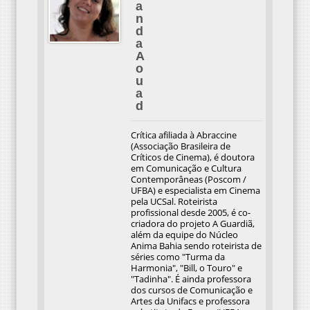
n
d
a
A
o
u
a
d
Crítica afiliada à Abraccine
(Associação Brasileira de
Críticos de Cinema), é doutora
em Comunicação e Cultura
Contemporâneas (Poscom /
UFBA) e especialista em Cinema
pela UCSal. Roteirista
profissional desde 2005, é co-
criadora do projeto A Guardiã,
além da equipe do Núcleo
Anima Bahia sendo roteirista de
séries como "Turma da
Harmonia", "Bill, o Touro" e
"Tadinha". É ainda professora
dos cursos de Comunicação e
Artes da Unifacs e professora
substituta da Facom/UFBA.