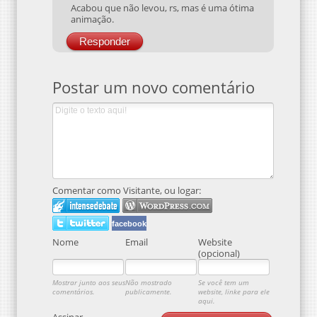
Responder
Postar um novo comentário
Comentar como Visitante, ou logar:
facebook
Nome
Email
Website
(opcional)
Mostrar junto aos seus
Não mostrado
Se você tem um
comentários.
publicamente.
website, linke para ele
aqui.
Assinar
Enviar Comentário