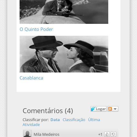
O Quinto Poder
Casablanca
Comentários
(
4
)
Logar
Classificar por:
Data
Classificação
Última
Atividade
Mila Medeiros
+1
Eu fiquei encantada com essa animação desde o