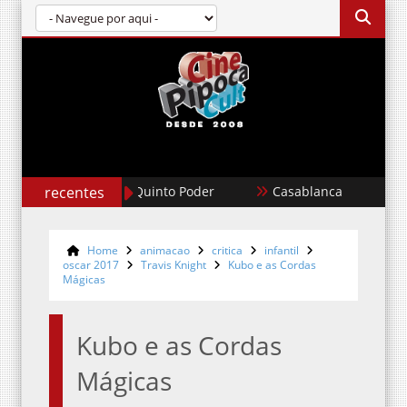
recentes
Casablanca
Um Filme Minecr
Home
animacao
critica
infantil
oscar 2017
Travis Knight
Kubo e as Cordas
Mágicas
Kubo e as Cordas
Mágicas