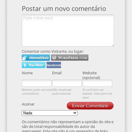
Postar um novo comentário
Comentar como Visitante, ou logar:
facebook
Nome
Email
Website
(opcional)
Mostrar junto aos seus
Não mostrado
Se você tem um
comentários.
publicamente.
website, linke para ele
aqui.
Assinar
Enviar Comentário
Os comentários não representam a opinião do site e
são de total responsabilidade do autor da
mensagem. Este site não é um agregador de links.