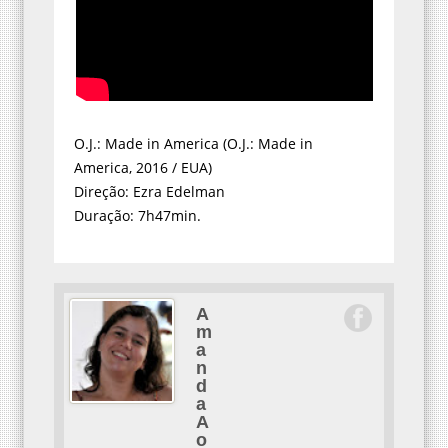
O.J.: Made in America (O.J.: Made in
America, 2016 / EUA)
Direção: Ezra Edelman
Duração: 7h47min.
A
m
a
n
d
a
A
o