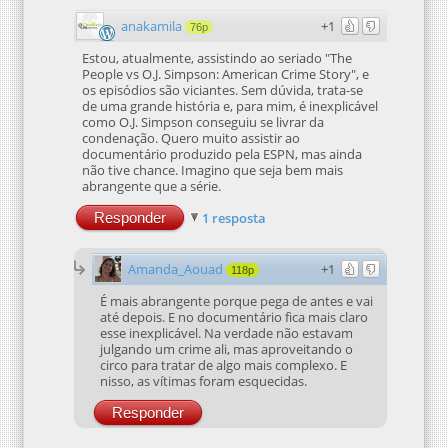
anakamila
+1
76p
Estou, atualmente, assistindo ao seriado "The
People vs O.J. Simpson: American Crime Story", e
os episódios são viciantes. Sem dúvida, trata-se
de uma grande história e, para mim, é inexplicável
como O.J. Simpson conseguiu se livrar da
condenação. Quero muito assistir ao
documentário produzido pela ESPN, mas ainda
não tive chance. Imagino que seja bem mais
abrangente que a série.
Responder
1 resposta
Amanda_Aouad
+1
118p
É mais abrangente porque pega de antes e vai
até depois. E no documentário fica mais claro
esse inexplicável. Na verdade não estavam
julgando um crime ali, mas aproveitando o
circo para tratar de algo mais complexo. E
nisso, as vítimas foram esquecidas.
Responder