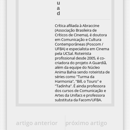
u
a
d
Crítica afiliada à Abraccine
(Associação Brasileira de
Críticos de Cinema), é doutora
em Comunicação e Cultura
Contemporâneas (Poscom /
UFBA) e especialista em Cinema
pela UCSal. Roteirista
profissional desde 2005, é co-
criadora do projeto A Guardiã,
além da equipe do Núcleo
Anima Bahia sendo roteirista de
séries como "Turma da
Harmonia", "Bill, o Touro" e
"Tadinha". É ainda professora
dos cursos de Comunicação e
Artes da Unifacs e professora
substituta da Facom/UFBA.
artigo anterior
próximo artigo