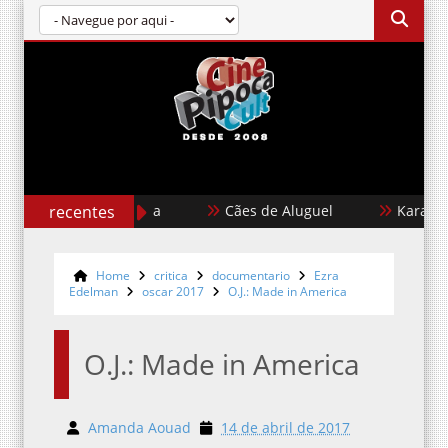
recentes
Cães de Aluguel
Karate Kid: L
Home
critica
documentario
Ezra
Edelman
oscar 2017
O.J.: Made in America
O.J.: Made in America
Amanda Aouad
14 de abril de 2017