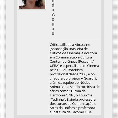
n
d
a
A
o
u
a
d
Crítica afiliada à Abraccine
(Associação Brasileira de
Críticos de Cinema), é doutora
em Comunicação e Cultura
Contemporâneas (Poscom /
UFBA) e especialista em Cinema
pela UCSal. Roteirista
profissional desde 2005, é co-
criadora do projeto A Guardiã,
além da equipe do Núcleo
Anima Bahia sendo roteirista de
séries como "Turma da
Harmonia", "Bill, o Touro" e
"Tadinha". É ainda professora
dos cursos de Comunicação e
Artes da Unifacs e professora
substituta da Facom/UFBA.