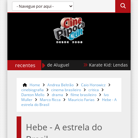
recentes
Cães de Aluguel
Karate Kid: Lendas
Home
Andrea Beltrão
Caio Horowicz
cinebiografia
cinema brasileiro
critica
Danton Mello
drama
filme brasileiro
Ivo
Muller
Marco Ricca
Mauricio Farias
Hebe - A
estrela do Brasil
Hebe - A estrela do