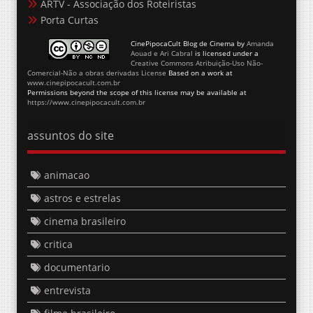
ARTV - Associação dos Roteiristas
Porta Curtas
CinePipocaCult Blog de Cinema
by
Amanda
Aouad e Ari Cabral
is licensed under a
Creative Commons Atribuição-Uso Não-
Comercial-Não a obras derivadas License
Based on a work at
www.cinepipocacult.com.br
Permissions beyond the scope of this license may be available at
https://www.cinepipocacult.com.br
assuntos do site
animacao
astros e estrelas
cinema brasileiro
critica
documentario
entrevista