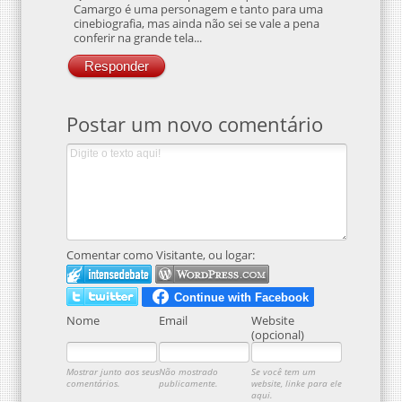
Camargo é uma personagem e tanto para uma
cinebiografia, mas ainda não sei se vale a pena
conferir na grande tela...
Responder
Postar um novo comentário
Comentar como Visitante, ou logar:
Nome
Email
Website
(opcional)
Mostrar junto aos seus
Não mostrado
Se você tem um
comentários.
publicamente.
website, linke para ele
aqui.