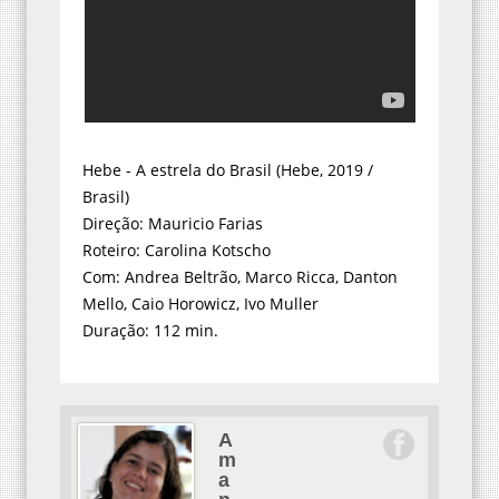
Hebe - A estrela do Brasil (Hebe, 2019 /
Brasil)
Direção: Mauricio Farias
Roteiro: Carolina Kotscho
Com: Andrea Beltrão, Marco Ricca, Danton
Mello, Caio Horowicz, Ivo Muller
Duração: 112 min.
A
m
a