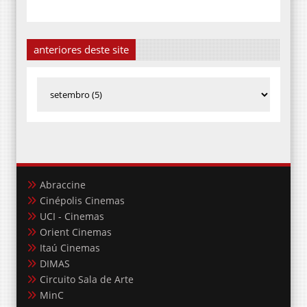
anteriores deste site
Abraccine
Cinépolis Cinemas
UCI - Cinemas
Orient Cinemas
Itaú Cinemas
DIMAS
Circuito Sala de Arte
MinC