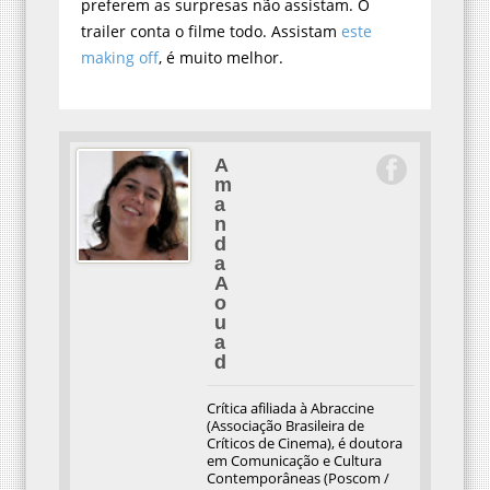
preferem as surpresas não assistam. O
trailer conta o filme todo. Assistam
este
making off
, é muito melhor.
A
m
a
n
d
a
A
o
u
a
d
Crítica afiliada à Abraccine
(Associação Brasileira de
Críticos de Cinema), é doutora
em Comunicação e Cultura
Contemporâneas (Poscom /