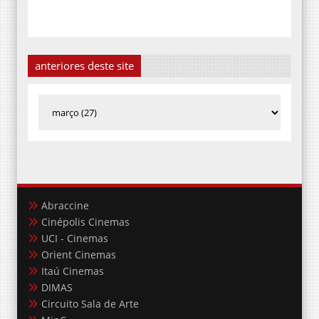
anteriores deste site
Abraccine
Cinépolis Cinemas
UCI - Cinemas
Orient Cinemas
Itaú Cinemas
DIMAS
Circuito Sala de Arte