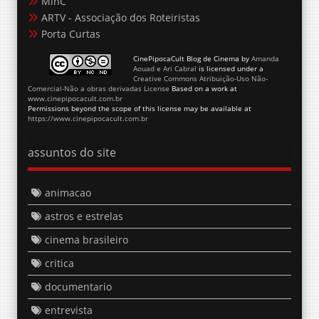
MinC
ARTV - Associação dos Roteiristas
Porta Curtas
CinePipocaCult Blog de Cinema
by
Amanda
Aouad e Ari Cabral
is licensed under a
Creative Commons Atribuição-Uso Não-
Comercial-Não a obras derivadas License
Based on a work at
www.cinepipocacult.com.br
Permissions beyond the scope of this license may be available at
https://www.cinepipocacult.com.br
assuntos do site
animacao
astros e estrelas
cinema brasileiro
critica
documentario
entrevista