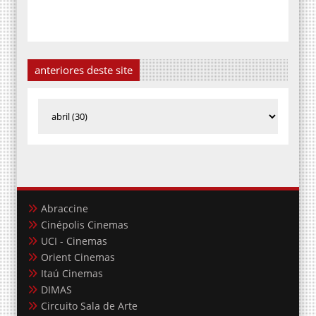
anteriores deste site
Abraccine
Cinépolis Cinemas
UCI - Cinemas
Orient Cinemas
Itaú Cinemas
DIMAS
Circuito Sala de Arte