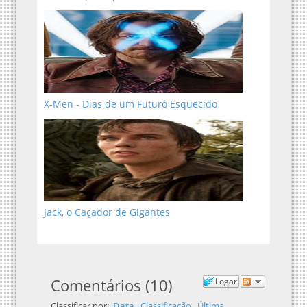
X-Men - Dias de um Futuro Esquecido
Jack, o Caçador de Gigantes
Comentários
(
10
)
Logar
Classificar por:
Data
Classificação
Última