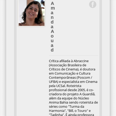
A
m
a
n
d
a
A
o
u
a
d
Crítica afiliada à Abraccine
(Associação Brasileira de
Críticos de Cinema), é doutora
em Comunicação e Cultura
Contemporâneas (Poscom /
UFBA) e especialista em Cinema
pela UCSal. Roteirista
profissional desde 2005, é co-
criadora do projeto A Guardiã,
além da equipe do Núcleo
Anima Bahia sendo roteirista de
séries como "Turma da
Harmonia", "Bill, o Touro" e
"Tadinha". É ainda professora