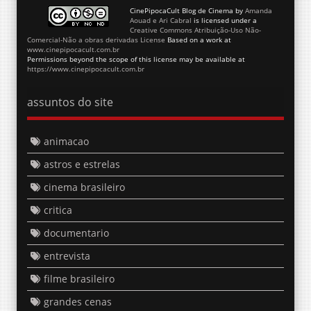
CinePipocaCult Blog de Cinema
by
Amanda
Aouad e Ari Cabral
is licensed under a
Creative Commons Atribuição-Uso Não-
Comercial-Não a obras derivadas License
Based on a work at
www.cinepipocacult.com.br
Permissions beyond the scope of this license may be available at
https://www.cinepipocacult.com.br
assuntos do site
animacao
astros e estrelas
cinema brasileiro
critica
documentario
entrevista
filme brasileiro
grandes cenas