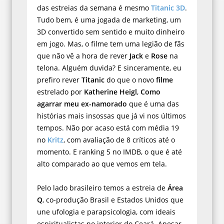
das estreias da semana é mesmo
Titanic 3D
.
Tudo bem, é uma jogada de marketing, um
3D convertido sem sentido e muito dinheiro
em jogo. Mas, o filme tem uma legião de fãs
que não vê a hora de rever
Jack
e
Rose
na
telona. Alguém duvida? E sinceramente, eu
prefiro rever
Titanic
do que o novo
filme
estrelado por
Katherine Heigl
,
Como
agarrar meu ex-namorado
que é uma das
histórias mais insossas que já vi nos últimos
tempos. Não por acaso está com média 19
no
Kritz
, com avaliação de 8 críticos até o
momento. E ranking 5 no IMDB, o que é até
alto comparado ao que vemos em tela.
Pelo lado brasileiro temos a estreia de
Área
Q
, co-produção Brasil e Estados Unidos que
une ufologia e parapsicologia, com ideais
espiritualistas no interior do Ceará. Apesar