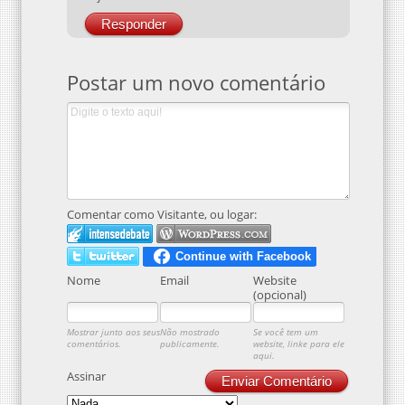
Responder
Postar um novo comentário
Comentar como Visitante, ou logar:
Nome
Email
Website
(opcional)
Mostrar junto aos seus
Não mostrado
Se você tem um
comentários.
publicamente.
website, linke para ele
aqui.
Assinar
Enviar Comentário