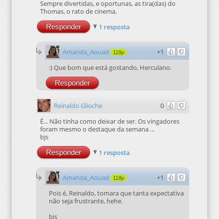
Sempre divertidas, e oportunas, as tira(das) do
Thomas, o rato de cinema.
Responder
1 resposta
Amanda_Aouad
+1
118p
:) Que bom que está gostando, Herculano.
Responder
Reinaldo Glioche
0
É... Não tinha como deixar de ser. Os vingadores
foram mesmo o destaque da semana ...
bjs
Responder
1 resposta
Amanda_Aouad
+1
118p
Pois é, Reinaldo, tomara que tanta expectativa
não seja frustrante, hehe.
bjs