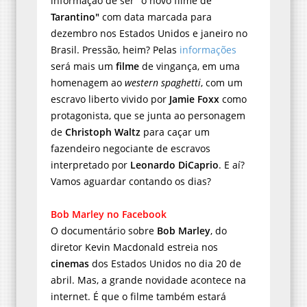
informação de ser "o novo filme de
Tarantino"
com data marcada para
dezembro nos Estados Unidos e janeiro no
Brasil. Pressão, heim? Pelas
informações
será mais um
filme
de vingança, em uma
homenagem ao
western spaghetti
, com um
escravo liberto vivido por
Jamie Foxx
como
protagonista, que se junta ao personagem
de
Christoph Waltz
para caçar um
fazendeiro negociante de escravos
interpretado por
Leonardo DiCaprio
. E aí?
Vamos aguardar contando os dias?
Bob Marley no Facebook
O documentário sobre
Bob Marley
, do
diretor Kevin Macdonald estreia nos
cinemas
dos Estados Unidos no dia 20 de
abril. Mas, a grande novidade acontece na
internet. É que o filme também estará