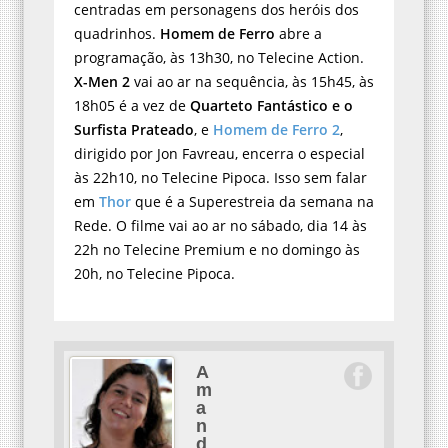
centradas em personagens dos heróis dos
quadrinhos.
Homem de Ferro
abre a
programação, às 13h30, no Telecine Action.
X-Men 2
vai ao ar na sequência, às 15h45, às
18h05 é a vez de
Quarteto Fantástico e o
Surfista Prateado
, e
Homem de Ferro 2
,
dirigido por Jon Favreau, encerra o especial
às 22h10, no Telecine Pipoca. Isso sem falar
em
Thor
que é a Superestreia da semana na
Rede. O filme vai ao ar no sábado, dia 14 às
22h no Telecine Premium e no domingo às
20h, no Telecine Pipoca.
A
m
a
n
d