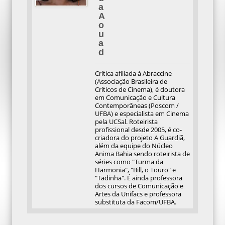
a
A
o
u
a
d
Crítica afiliada à Abraccine
(Associação Brasileira de
Críticos de Cinema), é doutora
em Comunicação e Cultura
Contemporâneas (Poscom /
UFBA) e especialista em Cinema
pela UCSal. Roteirista
profissional desde 2005, é co-
criadora do projeto A Guardiã,
além da equipe do Núcleo
Anima Bahia sendo roteirista de
séries como "Turma da
Harmonia", "Bill, o Touro" e
"Tadinha". É ainda professora
dos cursos de Comunicação e
Artes da Unifacs e professora
substituta da Facom/UFBA.