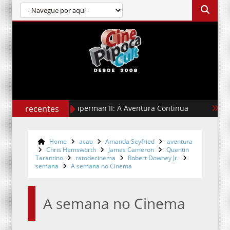
recentes
Superman II: A Aventura Continua
A Hora do
Home
acao
Amanda Seyfried
aventura
Chris Hemsworth
James Cameron
Quentin
Tarantino
ratodecinema
Robert Downey Jr.
semana
A semana no Cinema
A semana no Cinema