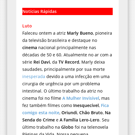
Notícias Rápidas
Luto
Faleceu ontem a atriz
Marly Bueno
, pioneira
da televisão brasileira e destaque no
cinema
nacional principalmente nas
décadas de 50 e 60. Atualmente no ar com a
série
Rei Davi
, da
TV Record
, Marly deixa
saudades, principalmente por sua morte
inesperada
devido a uma infecção em uma
cirurgia de urgência por um problema
intestinal. O último trabalho da atriz no
cinema foi no filme
A Mulher Invisível
, mas
fez também filmes como
Inesquecível
,
Fica
comigo esta noite
,
Oriundi
,
Chão Bruto
,
Na
Senda do Crime
e
A Família Lero-Lero
. Seu
último trabalho na
Globo
foi na telenovela
Páginas da Vida. Nossa pequena