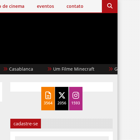
o de cinema
eventos
contato
ablanca
Um Filme Minecraft
Garota Dourada
3564
2056
1593
cadastre-se