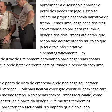
aprofundar a discussão e analisar o
perfil dos peões em jogo. E isso se
reflete na própria economia narrativa da
trama. Temos uma longa cena dos três
conversando no bar para resumir a
história dos dois irmãos até então, que
acaba não acrescentando muito ao que
já foi dito e não é criativo
cinematograficamente. Em
a de
Kroc
de um homem batalhando para pagar suas contas
que pode bater de frente com os irmãos, é resolvida com uma
r o ponto de vista do empresário, ele não nega seu caráter
É verdade. E
Michael Keaton
consegue construir bem esse cara
 ao mesmo tempo. Não apenas com os irmãos
McDonald
, como
onstruída à parte da história. O
filme
traz também as
e para tornar a
McDonald´s
o império que é hoje, não