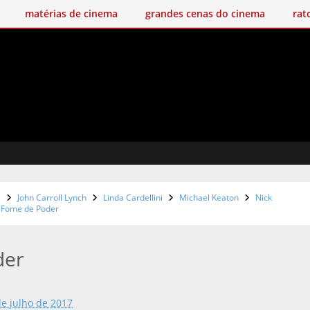
matérias de cinema
grandes cenas do cinema
rat
Cas
a
John Carroll Lynch
Linda Cardellini
Michael Keaton
Nick
Fome de Poder
der
de julho de 2017