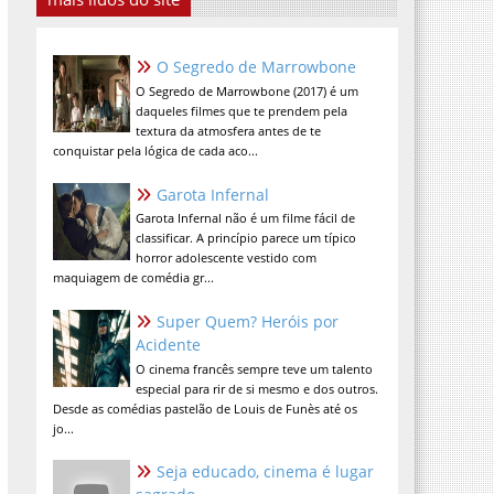
O Segredo de Marrowbone
O Segredo de Marrowbone (2017) é um
daqueles filmes que te prendem pela
textura da atmosfera antes de te
conquistar pela lógica de cada aco...
Garota Infernal
Garota Infernal não é um filme fácil de
classificar. A princípio parece um típico
horror adolescente vestido com
maquiagem de comédia gr...
Super Quem? Heróis por
Acidente
O cinema francês sempre teve um talento
especial para rir de si mesmo e dos outros.
Desde as comédias pastelão de Louis de Funès até os
jo...
Seja educado, cinema é lugar