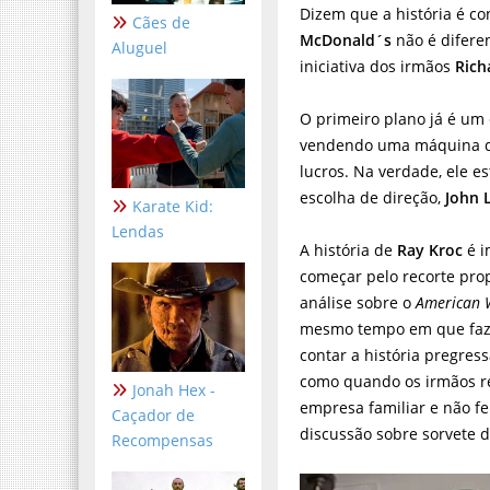
Dizem que a história é co
Cães de
McDonald´s
não é diferen
Aluguel
iniciativa dos irmãos
Ric
O primeiro plano já é um
vendendo uma máquina 
lucros. Na verdade, ele 
escolha de direção,
John 
Karate Kid:
Lendas
A história de
Ray Kroc
é i
começar pelo recorte pro
análise sobre o
American W
mesmo tempo em que faz 
contar a história pregres
como quando os irmãos r
Jonah Hex -
empresa familiar e não f
Caçador de
discussão sobre sorvete 
Recompensas