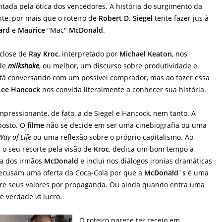
ntada pela ótica dos vencedores. A história do surgimento da
te, por mais que o roteiro de
Robert D. Siegel
tente fazer jus à
hard
e
Maurice
"Mac"
McDonald
.
 close de
Ray Kroc
, interpretado por
Michael Keaton
, nos
de
milkshake
, ou melhor, um discurso sobre produtividade e
está conversando com um possível comprador, mas ao fazer essa
Lee Hancock
nos convida literalmente a conhecer sua história.
mpressionante, de fato, a de Siegel e Hancock, nem tanto. A
posto. O
filme
não se decide em ser uma cinebiografia ou uma
ay of Life
ou uma reflexão sobre o próprio capitalismo. Ao
o seu recorte pela visão de
Kroc
, dedica um bom tempo a
sa dos irmãos
McDonald
e inclui nos diálogos ironias dramáticas
ecusam uma oferta da Coca-Cola por que a
McDonald´s
é uma
ere seus valores por propaganda. Ou ainda quando entra uma
de verdade
vs
lucro.
O roteiro parece ter receio em