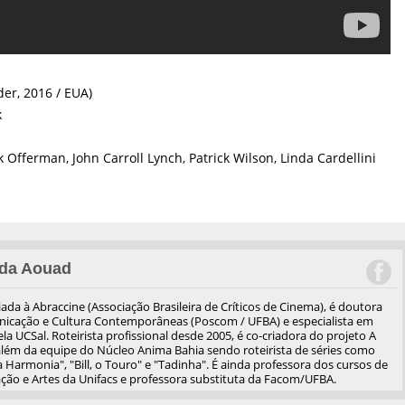
er, 2016 / EUA)
k
 Offerman, John Carroll Lynch, Patrick Wilson, Linda Cardellini
da Aouad
iliada à Abraccine (Associação Brasileira de Críticos de Cinema), é doutora
cação e Cultura Contemporâneas (Poscom / UFBA) e especialista em
a UCSal. Roteirista profissional desde 2005, é co-criadora do projeto A
além da equipe do Núcleo Anima Bahia sendo roteirista de séries como
 Harmonia", "Bill, o Touro" e "Tadinha". É ainda professora dos cursos de
ão e Artes da Unifacs e professora substituta da Facom/UFBA.