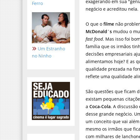
exagerando em sua "geni
Ferro
negócio e acreditou nela.
O que o
filme
não problem
McDonald´s
mudou o mun
fast food
. Mas isso foi bo
família que os irmãos ti
Um Estranho
decisões empresariais a
no Ninho
alimentamos hoje? E as q
qualidade prezada na fo
reflete uma qualidade ali
São questões que ficam d
existam pequenas citaçõ
a
Coca-Cola
. A discussão 
desse grande negócio. Um
um conceito que vai alé
mesmo os irmãos que ficar
com milhares de lanchone