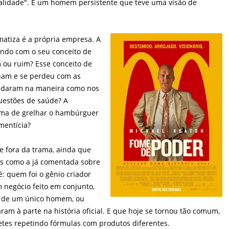
alidade". É um homem persistente que teve uma visão de
atiza é a própria empresa. A
do com o seu conceito de
m ou ruim? Esse conceito de
nham e se perdeu com as
judaram na maneira como nos
uestões de saúde? A
rma de grelhar o hambúrguer
mentícia?
e fora da trama, ainda que
es como a já comentada sobre
é: quem foi o gênio criador
 negócio feito em conjunto,
m de um único homem, ou
am à parte na história oficial. E que hoje se tornou tão comum,
tes repetindo fórmulas com produtos diferentes.