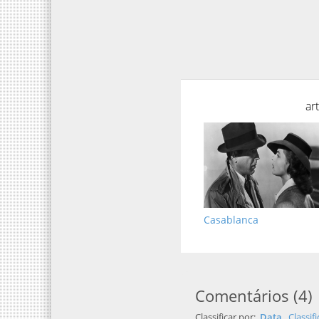
ar
Casablanca
Comentários
(
4
)
Classificar por:
Data
Classif