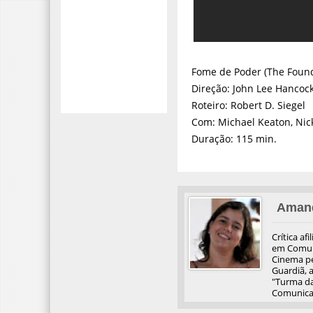
Fome de Poder (The Found
Direção: John Lee Hancoc
Roteiro: Robert D. Siegel
Com: Michael Keaton, Nick
Duração: 115 min.
Aman
Crítica af
em Comuni
Cinema pel
Guardiã, 
"Turma da
Comunicaç