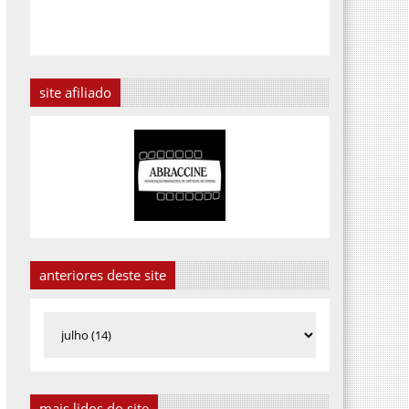
site afiliado
anteriores deste site
mais lidos do site