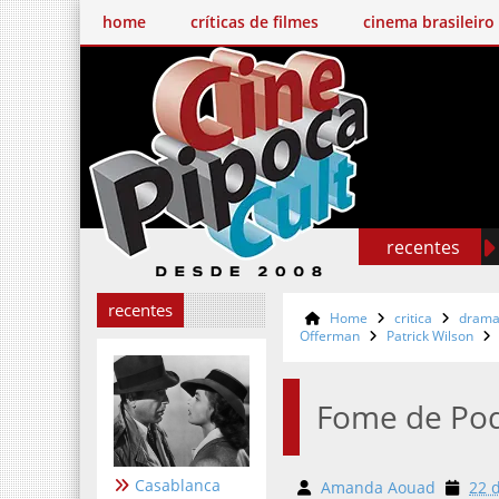
home
críticas de filmes
cinema brasileiro
recentes
recentes
Home
critica
dram
Offerman
Patrick Wilson
Fome de Po
Casablanca
Amanda Aouad
22 