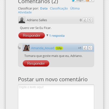
Comentários
(
2
)
Classificar por:
Data
Classificação
Última
Atividade
Adriano Salles
0
Quero ver Se Eu Ficar.
Responder
1 resposta
Amanda_Aouad
+1
118p
Tomara que goste mais que eu, Adriano.
Responder
Postar um novo comentário