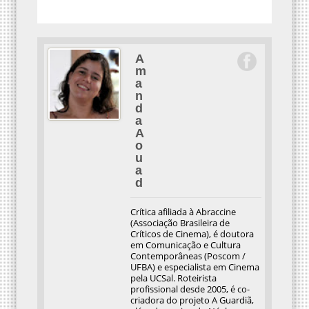
A
m
a
n
d
a
A
o
u
a
d
Crítica afiliada à Abraccine
(Associação Brasileira de
Críticos de Cinema), é doutora
em Comunicação e Cultura
Contemporâneas (Poscom /
UFBA) e especialista em Cinema
pela UCSal. Roteirista
profissional desde 2005, é co-
criadora do projeto A Guardiã,