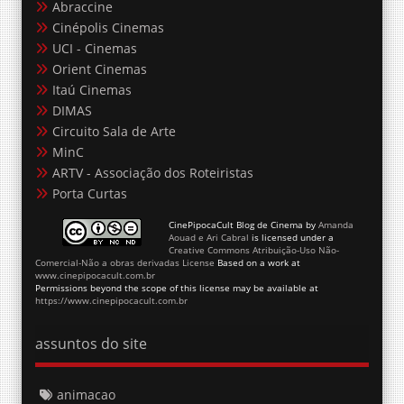
Abraccine
Cinépolis Cinemas
UCI - Cinemas
Orient Cinemas
Itaú Cinemas
DIMAS
Circuito Sala de Arte
MinC
ARTV - Associação dos Roteiristas
Porta Curtas
CinePipocaCult Blog de Cinema
by
Amanda
Aouad e Ari Cabral
is licensed under a
Creative Commons Atribuição-Uso Não-
Comercial-Não a obras derivadas License
Based on a work at
www.cinepipocacult.com.br
Permissions beyond the scope of this license may be available at
https://www.cinepipocacult.com.br
assuntos do site
animacao