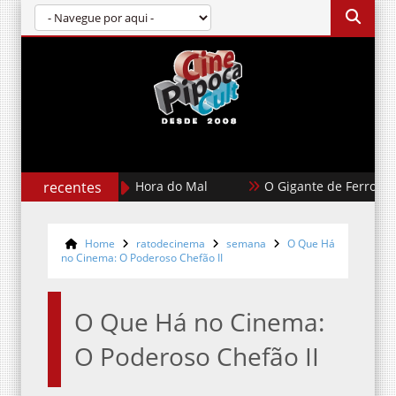
recentes
A Hora do Mal
O Gigante de Ferro
Home
ratodecinema
semana
O Que Há
no Cinema: O Poderoso Chefão II
O Que Há no Cinema:
O Poderoso Chefão II