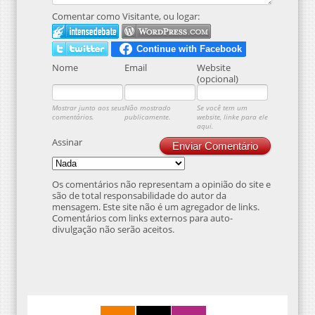
Comentar como Visitante, ou logar:
Nome
Email
Website
(opcional)
Mostrar junto aos seus
Não mostrado
Se você tem um
comentários.
publicamente.
website, linke para ele
aqui.
Assinar
Enviar Comentário
Os comentários não representam a opinião do site e
são de total responsabilidade do autor da
mensagem. Este site não é um agregador de links.
Comentários com links externos para auto-
divulgação não serão aceitos.