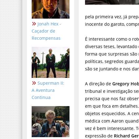
pela primeira vez, já pre
Jonah Hex -
inocente do garoto, comp
Caçador de
Recompensas
É interessante como o rot
diversas teses, levantado
forma que surpresas são r
políticas, segredos guard
são se juntando e nos d
Superman II:
A direção de
Gregory Hob
A Aventura
tribunal e investigação
Continua
precisa que nos faz obse
em que foca em detalhes. 
objetos esquecidos. A cen
médica com Aaron quando
vez é bem interessante. 
expressão de
Richard Ger