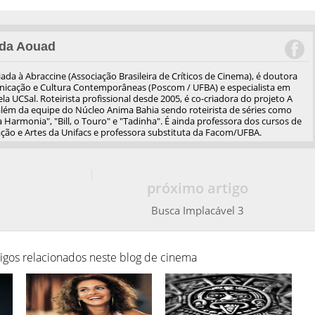
da Aouad
iliada à Abraccine (Associação Brasileira de Críticos de Cinema), é doutora
cação e Cultura Contemporâneas (Poscom / UFBA) e especialista em
a UCSal. Roteirista profissional desde 2005, é co-criadora do projeto A
além da equipe do Núcleo Anima Bahia sendo roteirista de séries como
 Harmonia", "Bill, o Touro" e "Tadinha". É ainda professora dos cursos de
ão e Artes da Unifacs e professora substituta da Facom/UFBA.
próximo artigo
Busca Implacável 3
tigos relacionados neste blog de cinema