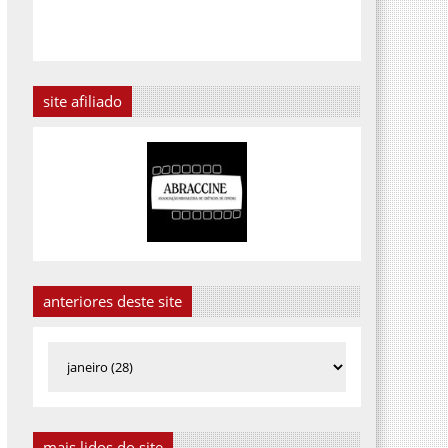
site afiliado
anteriores deste site
mais lidos do site