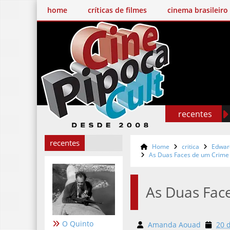
home
críticas de filmes
cinema brasileiro
recentes
recentes
Home
critica
Edwar
As Duas Faces de um Crime
As Duas Fac
O Quinto
Amanda Aouad
20 