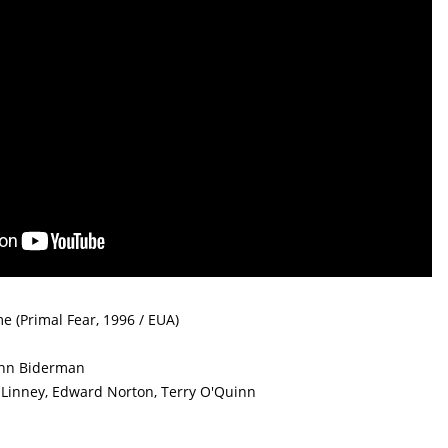
 (Primal Fear, 1996 / EUA)
Ann Biderman
 Linney, Edward Norton, Terry O'Quinn