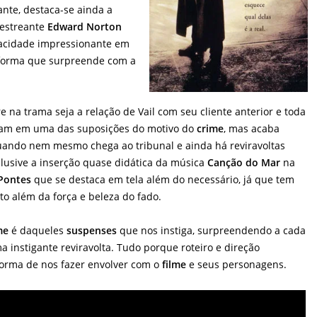
ante, destaca-se ainda a
 estreante
Edward Norton
acidade impressionante em
forma que surpreende com a
 na trama seja a relação de Vail com seu cliente anterior e toda
udam em uma das suposições do motivo do
crime
, mas acaba
uando nem mesmo chega ao tribunal e ainda há reviravoltas
clusive a inserção quase didática da música
Canção do Mar
na
Pontes
que se destaca em tela além do necessário, já que tem
to além da força e beleza do fado.
me
é daqueles
suspenses
que nos instiga, surpreendendo a cada
instigante reviravolta. Tudo porque roteiro e direção
orma de nos fazer envolver com o
filme
e seus personagens.