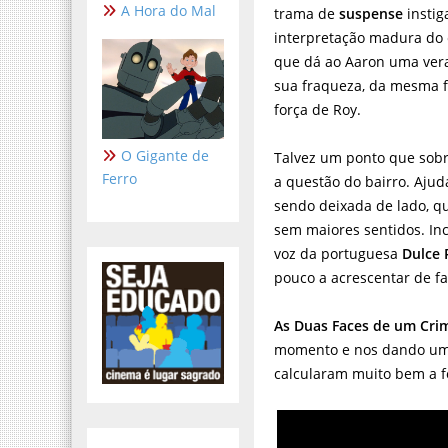
A Hora do Mal
trama de
suspense
instig
interpretação madura do
que dá ao Aaron uma ver
sua fraqueza, da mesma 
força de Roy.
O Gigante de
Talvez um ponto que sobre
Ferro
a questão do bairro. Aj
sendo deixada de lado, q
sem maiores sentidos. In
voz da portuguesa
Dulce 
pouco a acrescentar de fa
As Duas Faces de um Cri
momento e nos dando uma 
calcularam muito bem a f