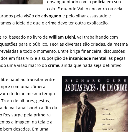
ensanguentado com a
polícia
em sua
cola. E quando Vail o encontra na
cela
parados pela visão do
advogado
e pelo olhar assustado e
ramos a ideia de que o
crime
deve ter outra explicação.
eiro, baseado no livro de
William Diehl
, vai trabalhando com
 questões para o público. Teorias diversas são criadas, da mesma
eveladas a todo o momento. Entre briga financeira, discussões
ados em fitas VHS e a suposição de
insanidade mental
, as peças
ando uma visão macro do
crime
, ainda que nada seja definitivo.
lit
é hábil ao transitar entre
 sempre com uma câmera
rvar o todo ao mesmo tempo
Troca de olhares, gestos,
a de Vail analisando a fita da
 Roy surge pela primeira
Temos a imagem na tela e a
e
bem dosadas. Em uma