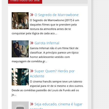
O Segredo de Marrowbone
O Segredo de Marrowbone (2017) é um
daqueles filmes que te prendem pela
textura da atmosfera antes de te
conquistar pela lógica de cada aco...
Garota Infernal
Garota Infernal não é um filme fácil de
classificar. A princípio parece um típico
horror adolescente vestido com
maquiagem de comédia gr...
Super Quem? Heróis por
Acidente
O cinema francês sempre teve um talento
especial para rir de si mesmo e dos outros.
Desde as comédias pastelão de Louis de Funès até os
jo...
Seja educado, cinema é lugar