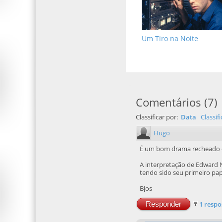
Um Tiro na Noite
Comentários
(
7
)
Classificar por:
Data
Classif
Hugo
É um bom drama recheado d
A interpretação de Edward 
tendo sido seu primeiro pa
Bjos
Responder
1 respo