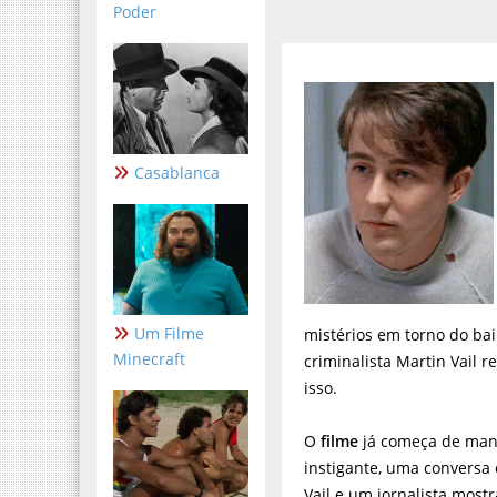
Poder
Casablanca
Um Filme
mistérios em torno do bai
Minecraft
criminalista Martin Vail 
isso.
O
filme
já começa de man
instigante, uma conversa 
Vail e um jornalista mostr