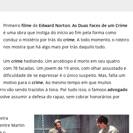
Primeiro
filme
de
Edward Norton
,
As Duas Faces de um Crime
é uma obra que instiga do início ao fim pela forma como
conduz o mistério por trás do
crime
. A todo momento, o roteiro
nos mostra que há algo mais por trás daquilo tudo.
Um
crime
hediondo. Um arcebispo é morto em seu quatro
com 78 facadas. Um jovem de 19 anos, com olhar assustado e
dificuldade de se expressar é o único suspeito. Mas, falta um
motivo para o
crime
. Ao mesmo tempo em que muitos
rro vão sendo trazidos à tona. Por tudo isso, o famoso
advogado
resolve assumir a defesa do rapaz, sem cobrar honorários por
eira
entre Martin
a o