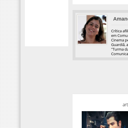
Aman
Crítica af
em Comuni
Cinema pel
Guardiã, 
"Turma da
Comunicaç
ar