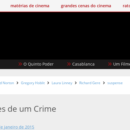
matérias de cinema
grandes cenas do cinema
rat
O Quinto Poder
Casablanca
Um Filme Minecra
d Norton
Gregory Hoblit
Laura Linney
Richard Gere
suspense
es de um Crime
de janeiro de 2015