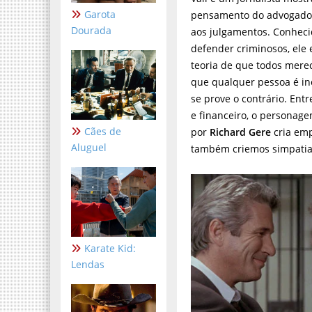
Garota
pensamento do advogado
Dourada
aos julgamentos. Conheci
defender criminosos, ele 
teoria de que todos mere
que qualquer pessoa é in
se prove o contrário. Entr
e financeiro, o personag
Cães de
por
Richard Gere
cria emp
Aluguel
também criemos simpatia
Karate Kid:
Lendas