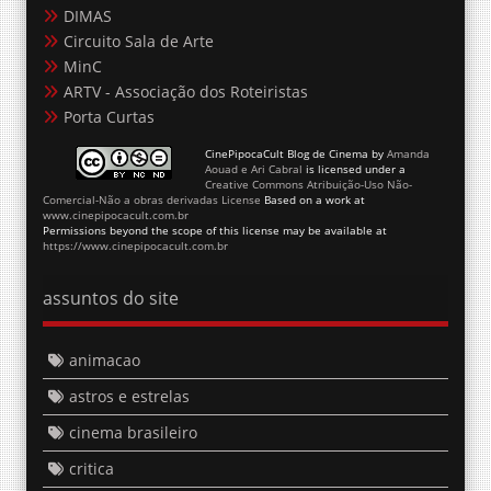
DIMAS
Circuito Sala de Arte
MinC
ARTV - Associação dos Roteiristas
Porta Curtas
CinePipocaCult Blog de Cinema
by
Amanda
Aouad e Ari Cabral
is licensed under a
Creative Commons Atribuição-Uso Não-
Comercial-Não a obras derivadas License
Based on a work at
www.cinepipocacult.com.br
Permissions beyond the scope of this license may be available at
https://www.cinepipocacult.com.br
assuntos do site
animacao
astros e estrelas
cinema brasileiro
critica