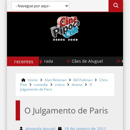
Garota Dourada
recentes
Cães de Aluguel
Karate K
Home
Alan Rickman
Bill Pullman
Chris
Pine
comedia
critica
drama
O
Julgamento de Paris
O Julgamento de Paris
Amanda Aouad
18 de janeiro de 2011