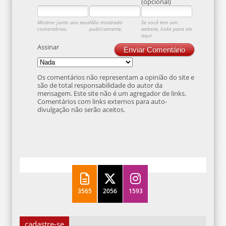
(opcional)
Mostrar junto aos seus
Não mostrado
Se você tem um
comentários.
publicamente.
website, linke para ele
aqui.
Assinar
Enviar Comentário
Os comentários não representam a opinião do site e
são de total responsabilidade do autor da
mensagem. Este site não é um agregador de links.
Comentários com links externos para auto-
divulgação não serão aceitos.
3565
2056
1593
cadastre-se