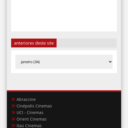
anteriores deste site
Abraccine
Cinépolis Cinemas
UCI - Cinemas
Orient Cinemas
Itaú Cinemas