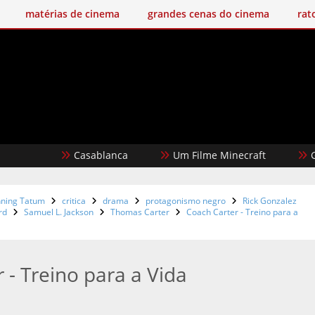
matérias de cinema
grandes cenas do cinema
rat
Casablanca
Um Filme Minecraft
Garota D
ning Tatum
critica
drama
protagonismo negro
Rick Gonzalez
rd
Samuel L. Jackson
Thomas Carter
Coach Carter - Treino para a
 - Treino para a Vida