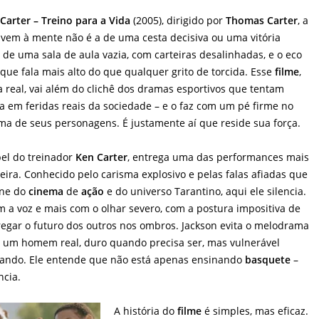
Carter – Treino para a Vida
(2005), dirigido por
Thomas Carter
, a
em à mente não é a de uma cesta decisiva ou uma vitória
a de uma sala de aula vazia, com carteiras desalinhadas, e o eco
que fala mais alto do que qualquer grito de torcida. Esse
filme
,
 real, vai além do clichê dos dramas esportivos que tentam
ca em feridas reais da sociedade – e o faz com um pé firme no
ma de seus personagens. É justamente aí que reside sua força.
pel do treinador
Ken Carter
, entrega uma das performances mais
ira. Conhecido pelo carisma explosivo e pelas falas afiadas que
one do
cinema
de
ação
e do universo Tarantino, aqui ele silencia.
 a voz e mais com o olhar severo, com a postura impositiva de
egar o futuro dos outros nos ombros. Jackson evita o melodrama
dá um homem real, duro quando precisa ser, mas vulnerável
ando. Ele entende que não está apenas ensinando
basquete
–
ncia.
A história do
filme
é simples, mas eficaz.