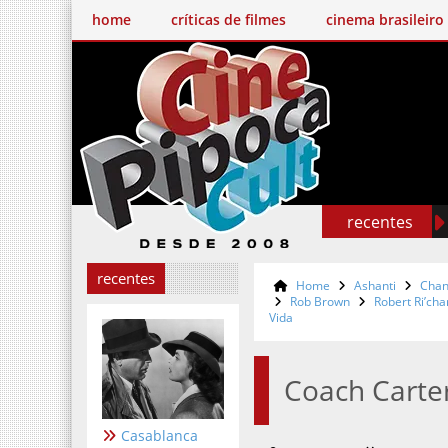
home
críticas de filmes
cinema brasileiro
recentes
recentes
Home
Ashanti
Chan
Rob Brown
Robert Ri’cha
Vida
Coach Carter
Casablanca