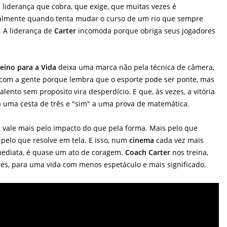
a liderança que cobra, que exige, que muitas vezes é
almente quando tenta mudar o curso de um rio que sempre
 A liderança de
Carter
incomoda porque obriga seus jogadores
reino para a Vida
deixa uma marca não pela técnica de câmera,
a com a gente porque lembra que o esporte pode ser ponte, mas
lento sem propósito vira desperdício. E que, às vezes, a vitória
" a uma cesta de três e "sim" a uma prova de matemática.
vale mais pelo impacto do que pela forma. Mais pelo que
pelo que resolve em tela. E isso, num
cinema
cada vez mais
imediata, é quase um ato de coragem.
Coach Carter
nos treina,
s, para uma vida com menos espetáculo e mais significado.