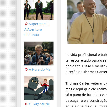
Superman II:
A Aventura
Continua
de vida profissional é ba
ter escorregado para o se
não o faz. E isso é mérit
A Hora do Mal
direção de
Thomas Carte
Thomas Carter
, veterano
mas é aqui que ele realme
só o pano de fundo. O ver
passageira e a construção
O Gigante de
aquela que diz que um ga