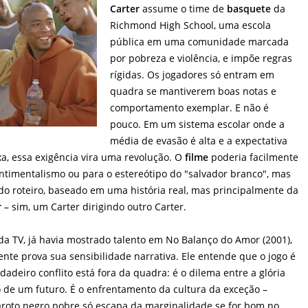
Carter
assume o time de
basquete
da
Richmond High School, uma escola
pública em uma comunidade marcada
por pobreza e violência, e impõe regras
rígidas. Os jogadores só entram em
quadra se mantiverem boas notas e
comportamento exemplar. E não é
pouco. Em um sistema escolar onde a
média de evasão é alta e a expectativa
ixa, essa exigência vira uma revolução. O
filme
poderia facilmente
ntimentalismo ou para o estereótipo do "salvador branco", mas
o do roteiro, baseado em uma história real, mas principalmente da
r
– sim, um Carter dirigindo outro Carter.
 da TV, já havia mostrado talento em No Balanço do Amor (2001),
nte prova sua sensibilidade narrativa. Ele entende que o jogo é
dadeiro conflito está fora da quadra: é o dilema entre a glória
 de um futuro. É o enfrentamento da cultura da exceção –
roto negro pobre só escapa da marginalidade se for bom no