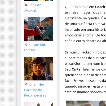
Cães de
Quando penso em
Coach 
Aluguel
primeira imagem que me v
eletrizante na quadra. É 
de uma ausência coletiva 
inspirado em uma história
emocionar à força. Ele to
chão e outro dentro da al
Karate Kid:
Lendas
Samuel L. Jackson
, no pa
subestimadas de sua carre
o transformaram num íc
Seu
Carter
fala menos com
quem sabe o peso de carr
fácil. Em vez disso, nos 
Jonah Hex -
quando ninguém está olh
Caçador de
está ensinando sobrevivê
Recompensas