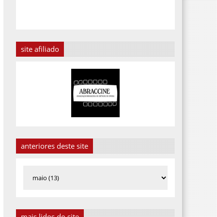
site afiliado
anteriores deste site
mais lidos do site