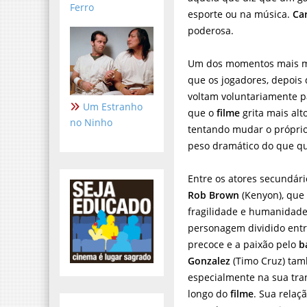
Ferro
esporte ou na música.
Ca
poderosa.
Um dos momentos mais 
que os jogadores, depois
voltam voluntariamente par
Um Estranho
que o
filme
grita mais alt
no Ninho
tentando mudar o próprio 
peso dramático do que qu
Entre os atores secundári
Rob Brown
(Kenyon), que
fragilidade e humanidade
personagem dividido entr
precoce e a paixão pelo
b
Gonzalez
(Timo Cruz) ta
especialmente na sua tr
longo do
filme
. Sua rela