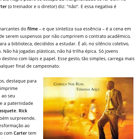
rter
(o treinador e o diretor) diz: "não". E essa negativa é
marcantes do
filme
– e que sintetiza sua essência – é a cena em
 de serem suspensos por não cumprirem o contrato acadêmico,
a a biblioteca, decididos a estudar. É ali, no silêncio coletivo,
o. Não há jogadas plásticas, não há trilha épica. Só jovens
destino com lápis e papel. Esse gesto, tão simples, carrega mais
alquer final de campeonato.
os, destaque para
 imprime
 ao seu
e a paternidade
asquete
.
Rick
mbém surpreende,
ansformação ao
ção com
Carter
tem