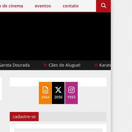
o de cinema
eventos
contato
ourada
Cães de Aluguel
Karate Kid: Lendas
3564
2056
1593
cadastre-se