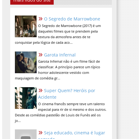
O Segredo de Marrowbone
O Segredo de Marrowbone (2017) é um
daqueles filmes que te prendem pela
textura da atmosfera antes de te
conquistar pela lógica de cada aco...
Garota Infernal
Garota Infernal não é um filme fácil de
classificar. A princípio parece um típico
horror adolescente vestido com
maquiagem de comédia gr...
Super Quem? Heróis por
Acidente
O cinema francês sempre teve um talento
especial para rir de si mesmo e dos outros.
Desde as comédias pastelão de Louis de Funès até os
jo...
Seja educado, cinema é lugar