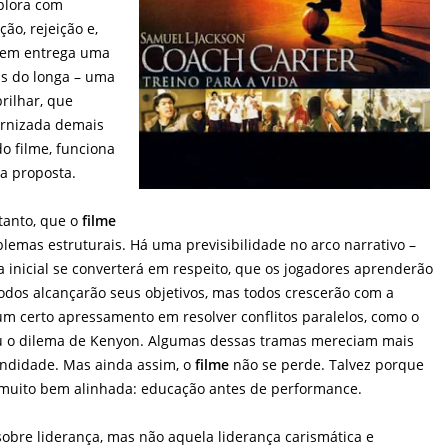
plora com
ção, rejeição e,
quem entrega uma
s do longa – uma
rilhar, que
rnizada demais
do filme, funciona
a proposta.
tanto, que o
filme
lemas estruturais. Há uma previsibilidade no arco narrativo –
 inicial se converterá em respeito, que os jogadores aprenderão
todos alcançarão seus objetivos, mas todos crescerão com a
m certo apressamento em resolver conflitos paralelos, como o
ou o dilema de Kenyon. Algumas dessas tramas mereciam mais
undidade. Mas ainda assim, o
filme
não se perde. Talvez porque
 muito bem alinhada: educação antes de performance.
obre liderança, mas não aquela liderança carismática e