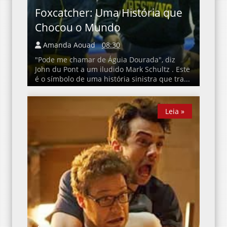
Foxcatcher: Uma História que
Chocou o Mundo
Amanda Aouad
08:30
"Pode me chamar de Águia Dourada", diz
John du Pont a um iludido Mark Schultz . Este
é o símbolo de uma história sinistra que tra...
Leia »
Leia »