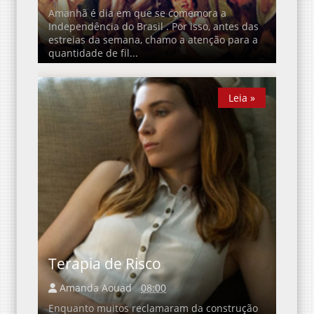
Amanhã é dia em que se comemora a
Independência do Brasil . Por isso, antes das
estreias da semana, chamo a atenção para a
quantidade de fil...
Leia »
Leia »
Terapia de Risco
Amanda Aouad
08:00
Enquanto muitos reclamaram da construção