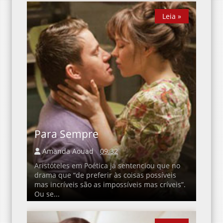
Leia »
Leia »
Para Sempre
Amanda Aouad
09:32
Aristóteles em Poética já sentenciou que no
drama que “de preferir às coisas possíveis
mas incríveis são as impossíveis mas críveis”.
Ou se...