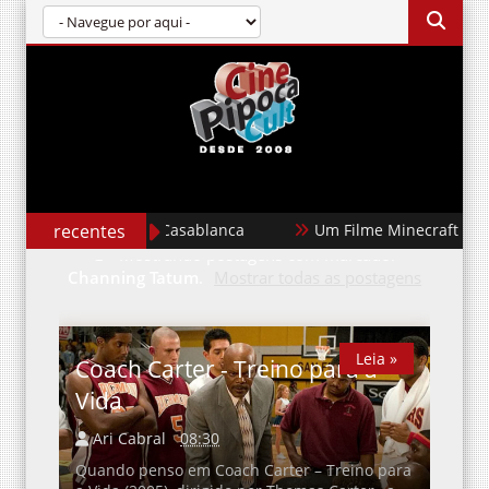
recentes
Um Filme Minecraft
Garota Dourada
Mostrando postagens com marcador
Channing Tatum
.
Mostrar todas as postagens
Leia »
Leia »
Coach Carter - Treino para a
Vida
Ari Cabral
08:30
Quando penso em Coach Carter – Treino para