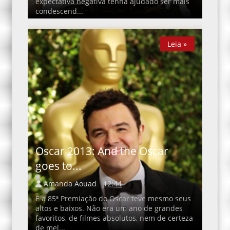
expectativa negativa tenha ajudado ser mais
condescend...
Leia »
Leia »
Oscar 2013: And the Oscar
goes to...
Amanda Aouad
12:44
E a 85ª Premiação do Oscar teve mesmo seus
altos e baixos. Não era um ano de grandes
favoritos, de filmes absolutos, nem de certeza
de mel...