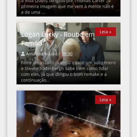
a Vida (2005), dirigido por Thomas Carter , a
primeira imagem que me vem à mente não é
a de uma ...
Leia »
Leia »
Logan Lucky - Roubo em
Família
Amanda Aouad
08:30
Filme de assalto já virou quase um subgênero
e Steven Soderbergh sabe bem como lidar
com eles, já que dirigiu o bom remake e a
continuação...
Leia »
Leia »