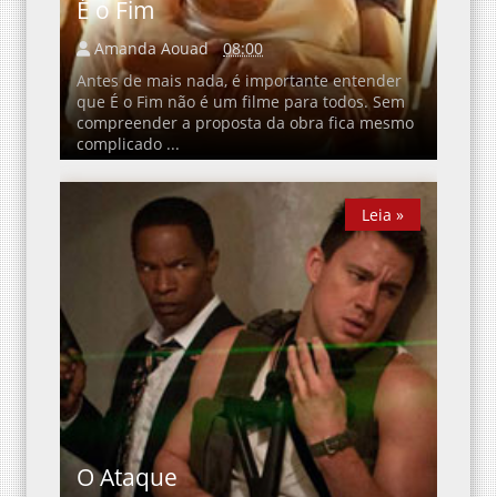
É o Fim
Amanda Aouad
08:00
Antes de mais nada, é importante entender
que É o Fim não é um filme para todos. Sem
compreender a proposta da obra fica mesmo
complicado ...
Leia »
Leia »
O Ataque