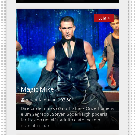
Leia »
Leia »
Magic Mike
Amanda Aouad
07:30
Diretor de filmes como Traffic e Onze Homens
e um Segredo , Steven Soderbergh poderia
ter trazido um viés adulto e até mesmo
dramático par...