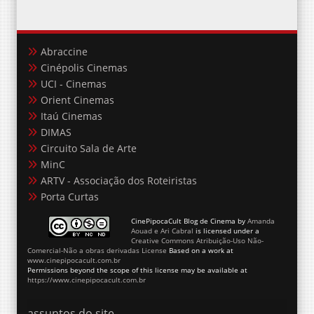
Abraccine
Cinépolis Cinemas
UCI - Cinemas
Orient Cinemas
Itaú Cinemas
DIMAS
Circuito Sala de Arte
MinC
ARTV - Associação dos Roteiristas
Porta Curtas
CinePipocaCult Blog de Cinema
by
Amanda
Aouad e Ari Cabral
is licensed under a
Creative Commons Atribuição-Uso Não-
Comercial-Não a obras derivadas License
Based on a work at
www.cinepipocacult.com.br
Permissions beyond the scope of this license may be available at
https://www.cinepipocacult.com.br
assuntos do site