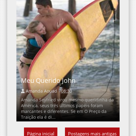
Meu Querido John
Amanda Aouad
08:30
Amanda Seyfried virou mesmo queridinha da
América, seus três últimos papéis foram
marcantes e diferentes. Se em O Preço da
Traição ela é di...
Página inicial
Postagens mais antigas