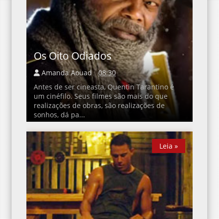
Os Oito Odiados
Amanda Aouad
08:30
Antes de ser cineasta, Quentin Tarantino é
um cinéfilo. Seus filmes são mais do que
realizações de obras, são realizações de
sonhos, dá pa...
Leia »
Leia »