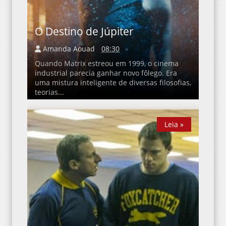
O Destino de Júpiter
Amanda Aouad
08:30
Quando Matrix estreou em 1999, o cinema
industrial parecia ganhar novo fôlego. Era
uma mistura inteligente de diversas filosofias,
teorias...
Leia »
Leia »